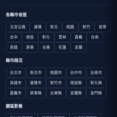
各縣市省道
北宜公路
基隆
新北
桃園
新竹
苗栗
台中
南投
彰化
雲林
嘉義
台南
高雄
屏東
台東
花蓮
宜蘭
縣市路況
台北市
新北市
桃園市
台中市
台南市
高雄市
基隆市
新竹市
南投縣
彰化縣
嘉義市
屏東縣
台東縣
宜蘭縣
金門縣
園區影像