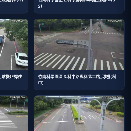
2)
_球機(F桿往
竹南科學園區 3.科中路與科北二路_球機(科
中)