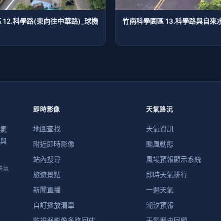
 12.科學路(東向往中華路)_球機
竹南科學園區 13.科學路與自來
即時影像
天氣路況
地圖查找
天氣資訊
氣
與
附近即時影像
颱風動態
站內搜尋
風場預報顯示系統
央氣
旅遊景點
即時天氣排行
新聞直播
一週天氣
自訂播放清單
潮汐預報
監視器影像多路回放
天氣歷史回顧