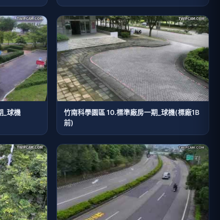
期_球機
竹南科學園區 10.標準廠房一期_球機(標廠1B
前)