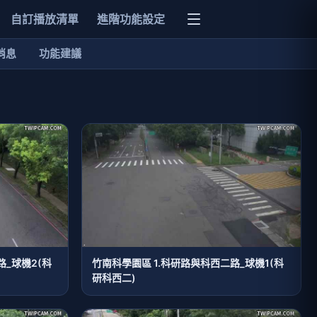
自訂播放清單
進階功能設定
消息
功能建議
路_球機2(科
竹南科學園區 1.科研路與科西二路_球機1(科
研科西二)