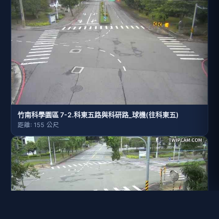
竹南科學園區 7-2.科東五路與科研路_球機(往科東五)
距離: 155 公尺