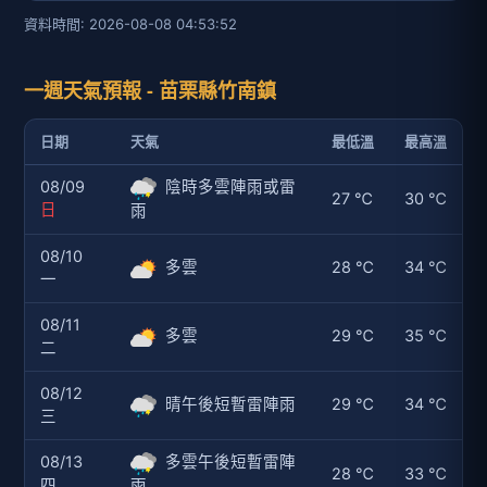
資料時間: 2026-08-08 04:53:52
一週天氣預報 - 苗栗縣竹南鎮
日期
天氣
最低溫
最高溫
08/09
陰時多雲陣雨或雷
27 ℃
30 ℃
日
雨
08/10
多雲
28 ℃
34 ℃
一
08/11
多雲
29 ℃
35 ℃
二
08/12
晴午後短暫雷陣雨
29 ℃
34 ℃
三
08/13
多雲午後短暫雷陣
28 ℃
33 ℃
四
雨