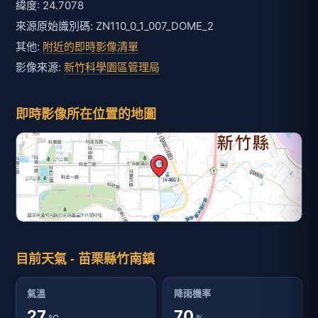
緯度: 24.7078
來源原始識別碼: ZN110_0_1_007_DOME_2
其他:
附近的即時影像清單
影像來源:
新竹科學園區管理局
即時影像所在位置的地圖
目前天氣 - 苗栗縣竹南鎮
氣溫
降雨機率
27
70