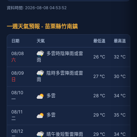
資料時間: 2026-08-08 04:53:52
一週天氣預報 - 苗栗縣竹南鎮
日期
天氣
最低溫
最高溫
08/08
多雲時陰陣雨或雷
26 ℃
32 ℃
六
雨
08/09
陰時多雲陣雨或雷
27 ℃
30 ℃
日
雨
08/10
多雲
28 ℃
34 ℃
一
08/11
多雲
29 ℃
35 ℃
二
08/12
晴午後短暫雷陣雨
29 ℃
34 ℃