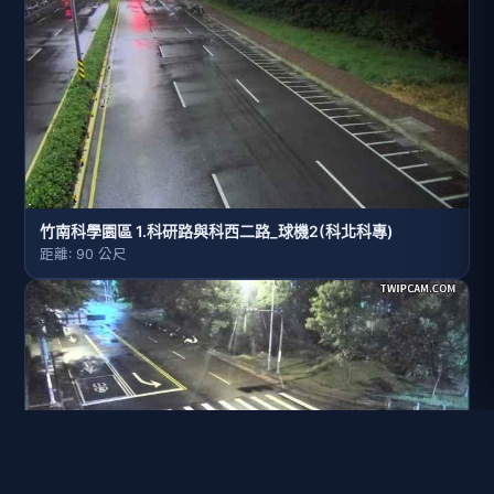
竹南科學園區 1.科研路與科西二路_球機2(科北科專)
距離: 90 公尺