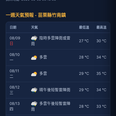
一週天氣預報 - 苗栗縣竹南鎮
日期
天氣
最低溫
最高溫
08/09
陰時多雲陣雨或雷
27 ℃
30 ℃
日
雨
08/10
多雲
28 ℃
34 ℃
一
08/11
多雲
29 ℃
35 ℃
二
08/12
晴午後短暫雷陣雨
29 ℃
34 ℃
三
08/13
多雲午後短暫雷陣
28 ℃
33 ℃
四
雨