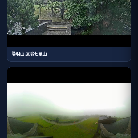
陽明山 遠眺七星山