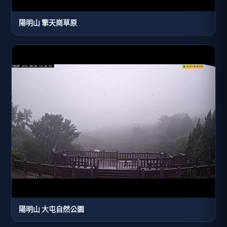
陽明山 擎天崗草原
陽明山 大屯自然公園