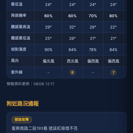
最低溫
24°
24°
24°
24°
2
降雨機率
60%
60%
70%
80%
1
體感最高溫
29°
32°
26°
22°
2
體感最低溫
25°
26°
21°
21°
2
相對濕度
90%
84%
78%
84%
8
風向
偏北風
西北風
偏西風
偏西風
偏
−
−
紫外線
8
7
預報資料更新：08/06 12:17
附近路況通報
號誌故障
復興南路二段193巷.號誌紅綠燈不亮