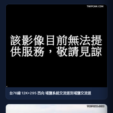
台76線 12K+295 西向 埔鹽系統交流道到埔鹽交流道