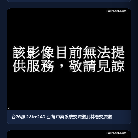
台76線 28K+240 西向 中興系統交流道到林厝交流道