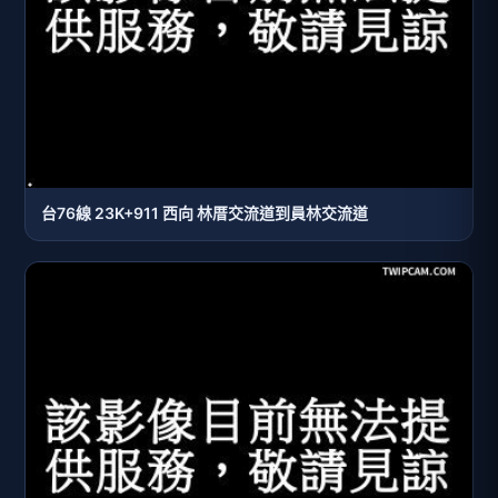
台76線 23K+911 西向 林厝交流道到員林交流道