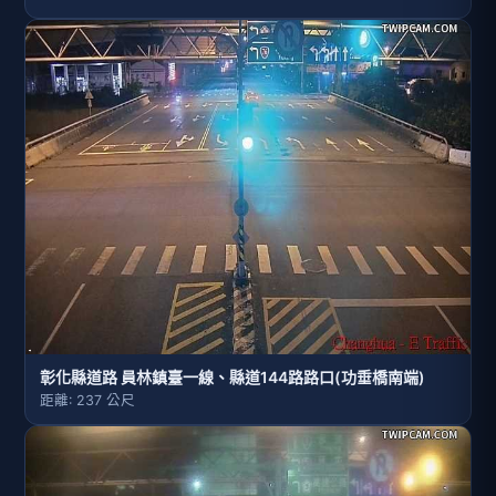
彰化縣道路 員林鎮臺一線、縣道144路路口(功垂橋南端)
距離: 237 公尺