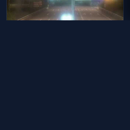
彰化縣道路 員林鎮臺一線、縣道144路路口(功垂橋北端)
距離: 245 公尺