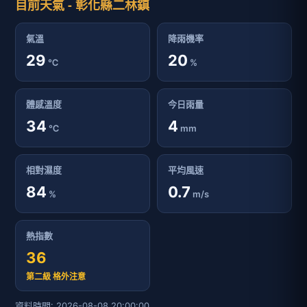
目前天氣 - 彰化縣二林鎮
氣溫
降雨機率
29
20
℃
%
體感溫度
今日雨量
34
4
℃
mm
相對濕度
平均風速
84
0.7
%
m/s
熱指數
36
第二級 格外注意
資料時間: 2026-08-08 20:00:00