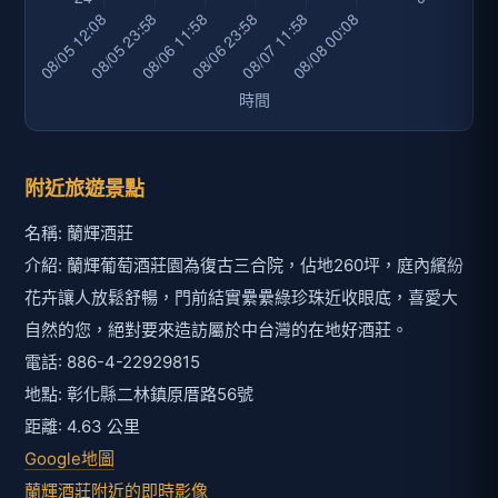
附近旅遊景點
名稱: 蘭輝酒莊
介紹: 蘭輝葡萄酒莊園為復古三合院，佔地260坪，庭內繽紛
花卉讓人放鬆舒暢，門前結實纍纍綠珍珠近收眼底，喜愛大
自然的您，絕對要來造訪屬於中台灣的在地好酒莊。
電話: 886-4-22929815
地點: 彰化縣二林鎮原厝路56號
距離: 4.63 公里
Google地圖
蘭輝酒莊附近的即時影像