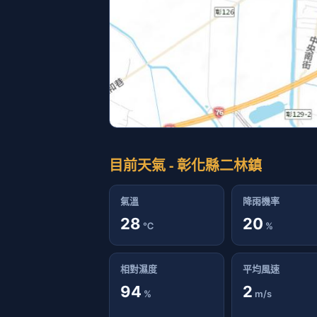
目前天氣 - 彰化縣二林鎮
氣溫
降雨機率
28
20
℃
%
相對濕度
平均風速
94
2
%
m/s