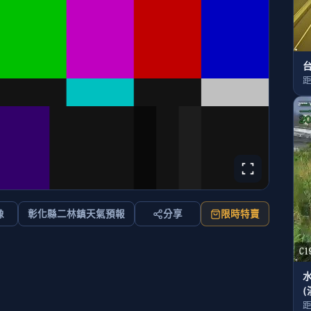
台
距
像
彰化縣二林鎮天氣預報
分享
限時特賣
(
距