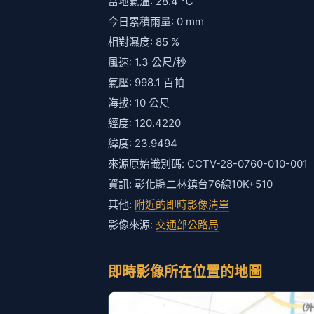
當地氣溫: 28.4 ℃
今日累積雨量: 0 mm
相對濕度: 85 %
風速: 1.3 公尺/秒
氣壓: 998.1 百帕
海拔: 10 公尺
經度: 120.4220
緯度: 23.9494
來源原始識別碼: CCTV-28-0760-010-001
資訊: 彰化縣二林鎮台76線10K+510
其他:
附近的即時影像清單
影像來源:
交通部公路局
即時影像所在位置的地圖