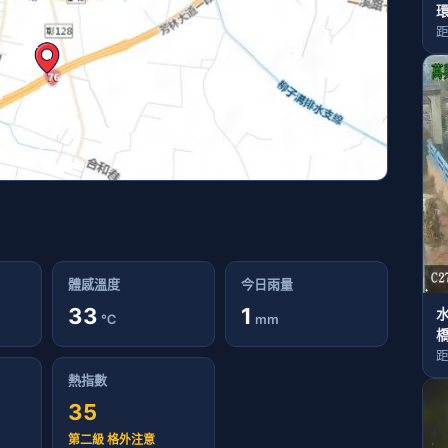
距
體感溫度
今日雨量
33
1
℃
mm
距
熱指數
35
第二級 格外注意