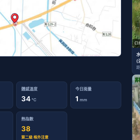
(
距
體感溫度
今日雨量
34
1
℃
mm
熱指數
38
第二級 格外注意