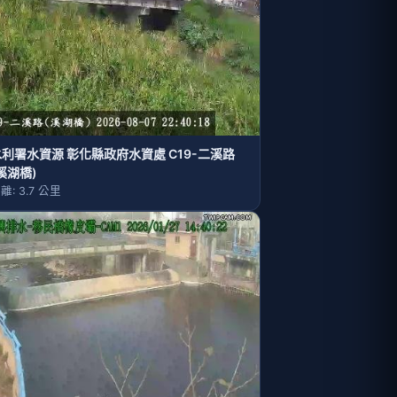
水利署水資源 彰化縣政府水資處 C19-二溪路
溪湖橋)
離: 3.7 公里