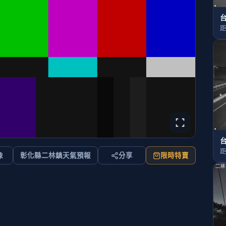
台
距
台
距
像
彰化縣二林鎮天氣預報
分享
限時特賣