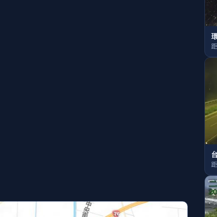
距
台
距