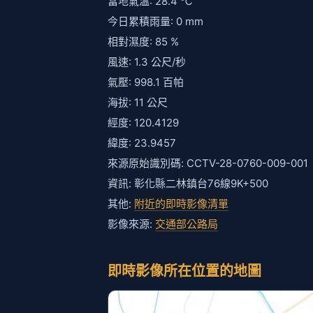
當地氣溫: 28.4 ℃
今日累積雨量: 0 mm
相對濕度: 85 %
風速: 1.3 公尺/秒
氣壓: 998.1 百帕
海拔: 11 公尺
經度: 120.4129
緯度: 23.9457
來源原始識別碼: CCTV-28-0760-009-001
資訊: 彰化縣二林鎮台76線9K+500
其他:
附近的即時影像清單
影像來源:
交通部公路局
即時影像所在位置的地圖