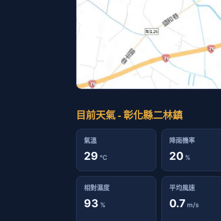
目前天氣 - 彰化縣二林鎮
氣溫
降雨機率
29
20
℃
%
相對濕度
平均風速
93
0.7
%
m/s