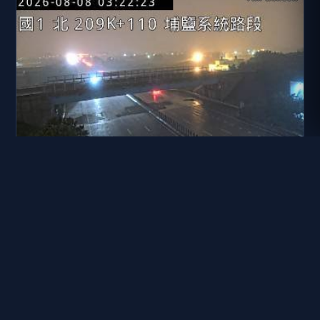
國道一號 209K+110 北向 員林交流道到埔鹽系統交流道
距離: 803 公尺