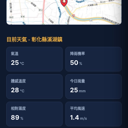
目前天氣 - 彰化縣溪湖鎮
氣溫
降雨機率
25
50
℃
%
體感溫度
今日雨量
28
25
℃
mm
相對濕度
平均風速
89
1.4
%
m/s