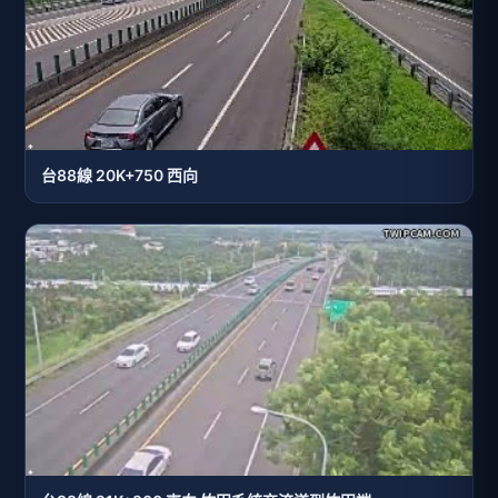
台88線 20K+750 西向