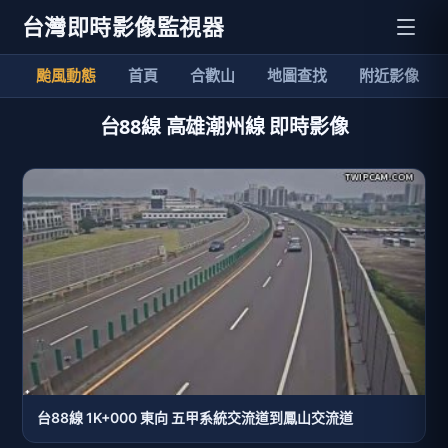
台灣即時影像監視器
颱風動態
首頁
合歡山
地圖查找
附近影像
台88線 高雄潮州線 即時影像
台88線 1K+000 東向 五甲系統交流道到鳳山交流道