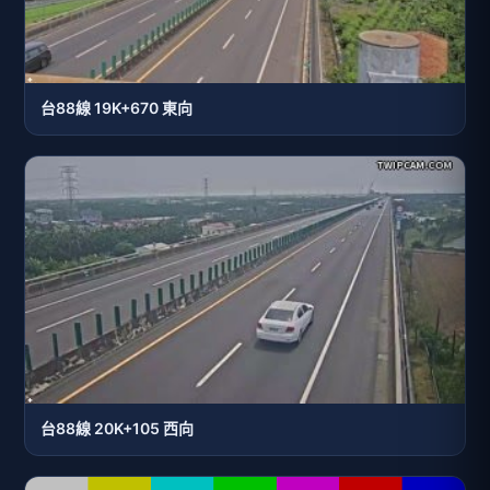
台88線 19K+670 東向
台88線 20K+105 西向