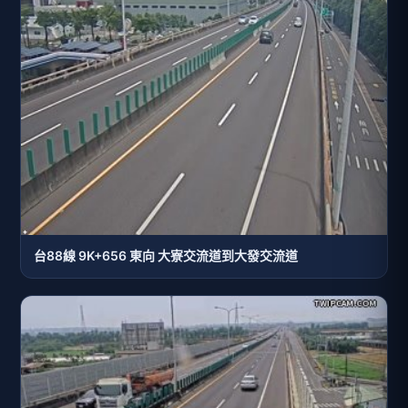
台88線 9K+656 東向 大寮交流道到大發交流道