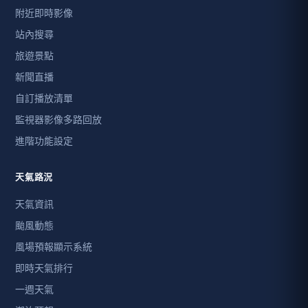
附近即時影像
站內搜尋
旅遊景點
新聞直播
自訂播放清單
監視器影像多路回放
進階功能設定
天氣路況
天氣資訊
颱風動態
風場預報顯示系統
即時天氣排行
一週天氣