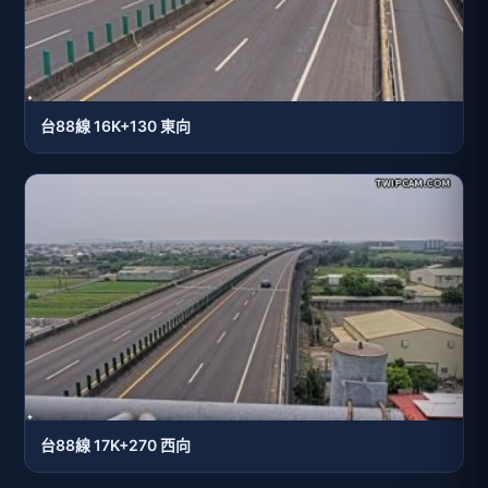
台88線 16K+130 東向
台88線 17K+270 西向