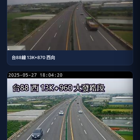
台88線 13K+870 西向