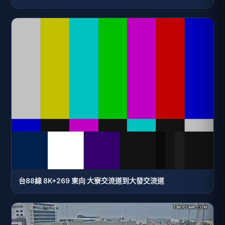
台88線 8K+269 東向 大寮交流道到大發交流道