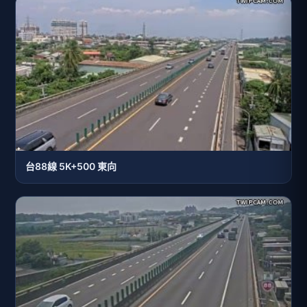
台88線 5K+500 東向