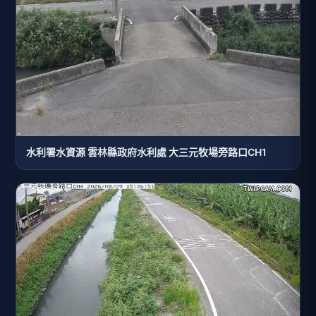
水利署水資源 雲林縣政府水利處 大三元牧場旁路口CH1