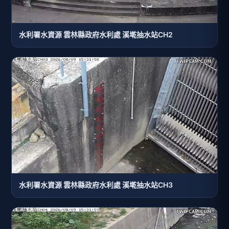
水利署水資源 雲林縣政府水利處 溪墘抽水站CH2
水利署水資源 雲林縣政府水利處 溪墘抽水站CH3