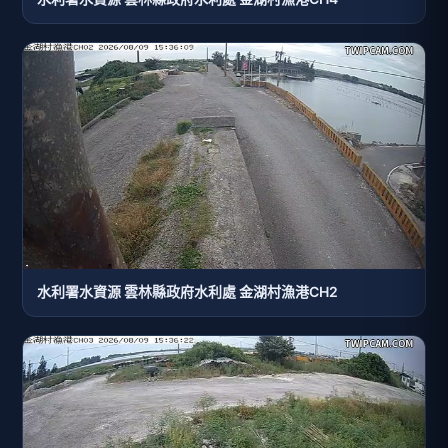
水利署水資源 雲林縣政府水利處 金湖村漁港CH2