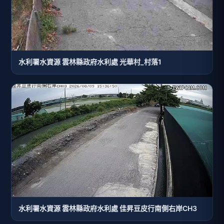
水利署水資源 雲林縣政府水利處 光華村_村落1
水利署水資源 雲林縣政府水利處 佳昇豆皮行南側右岸CH3