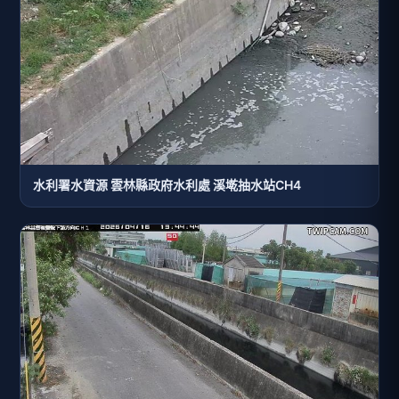
水利署水資源 雲林縣政府水利處 溪墘抽水站CH4