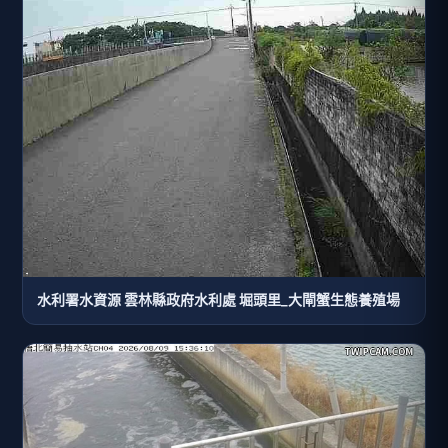
水利署水資源 雲林縣政府水利處 堀頭里_大閘蟹生態養殖場