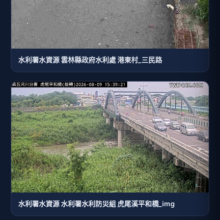
水利署水資源 雲林縣政府水利處 港東村_三民路
水利署水資源 水利署水利防災組 虎尾溪平和橋_img