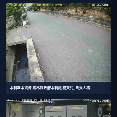
水利署水資源 雲林縣政府水利處 楊賢村_自強大橋