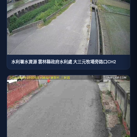
水利署水資源 雲林縣政府水利處 大三元牧場旁路口CH2