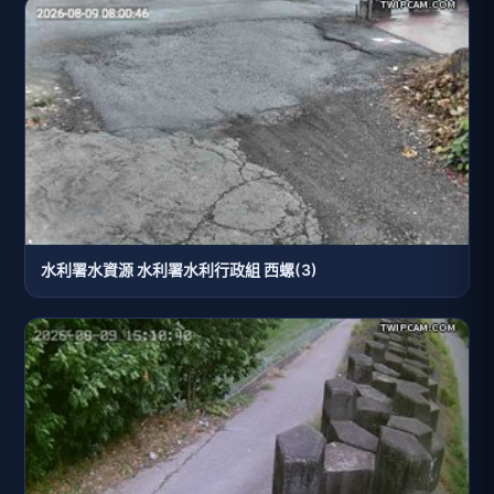
水利署水資源 水利署水利行政組 西螺(3)