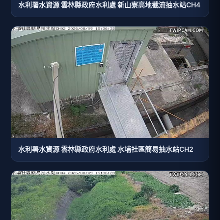
水利署水資源 雲林縣政府水利處 新山寮高地截流抽水站CH4
水利署水資源 雲林縣政府水利處 水埔社區簡易抽水站CH2