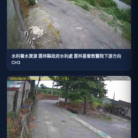
水利署水資源 雲林縣政府水利處 雲林基督教醫院下游方向
CH3