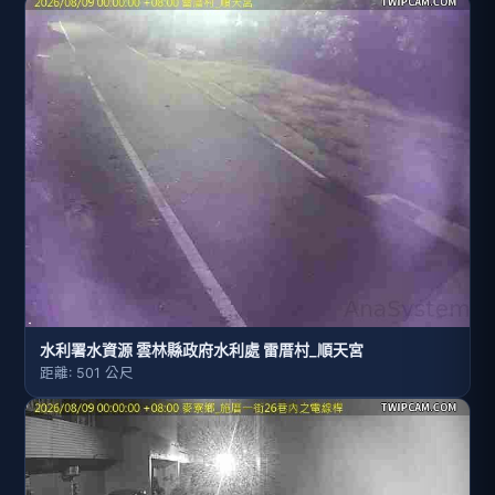
水利署水資源 雲林縣政府水利處 雷厝村_順天宮
距離: 501 公尺