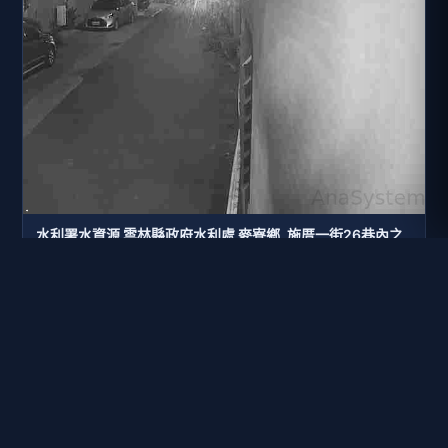
水利署水資源 雲林縣政府水利處 麥寮鄉_施厝一街26巷內之
電線桿
距離: 1.4 公里