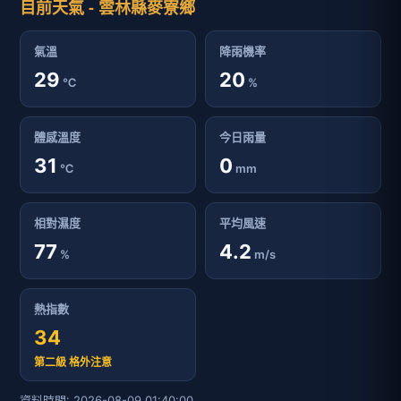
目前天氣 - 雲林縣麥寮鄉
氣溫
降雨機率
29
20
℃
%
體感溫度
今日雨量
31
0
℃
mm
相對濕度
平均風速
77
4.2
%
m/s
熱指數
34
第二級 格外注意
資料時間: 2026-08-09 01:40:00