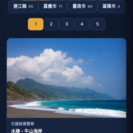
連江縣
嘉義市
臺南市
基隆市
85
71
60
4
1
2
3
4
5
花蓮縣壽豐鄉
水璉、牛山海岸