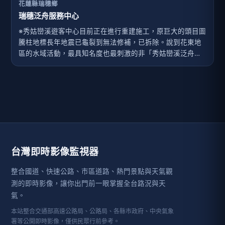
花蓮縣瑞穗鄉
瑞穗泛舟服務中心
※秀姑巒溪遊客中心目前正在進行重建施工，原巨大的頭目圖
騰柱地標長年地震已龜裂到無法修補，已拆除。說到花東地
區的水域活動，最具知名度也最刺激的非「秀姑巒溪泛舟」
莫屬了。在民國70年代，秀姑巒溪就已成為國內泛舟活動的
首選之地。每到夏天泛舟旺季，從瑞穗大橋至長虹橋，全程
24公里的泛舟河段上，只見一艘艘紅艷艷的橡皮艇將整段河
道妝點得綺麗動人。20多處難度不一的激流與險灘，帶給泛
舟遊客充滿驚險與刺激的難忘旅遊經驗，而秀姑巒溪沿途的
峽谷與奇岩等自然美景，無不烙印在泛舟客的心頭，久久難
以忘懷。沿著溪畔繞山而行的瑞港公路上，更有數不清的廂
型車，來回穿梭於兩地之間接駁載客。東海岸國家風景區管
台灣即時影像監視器
理處在瑞穗大橋南側的秀姑巒溪畔，設立了瑞穗泛舟服務中
心。在這棟仿原住民傳統建築外觀的服務中心裡，除了介紹
整合國道、快速公路、市區道路、熱門景點與天氣觀
秀姑巒溪泛舟河段...
測的即時影像，讓你出門前一眼掌握全台路況與天
氣。
本站整合交通部高速公路局、公路局、各縣市政府、中央氣象
署等公開即時影像，僅供民眾行前參考。