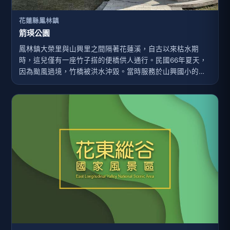
花蓮縣鳳林鎮
箭瑛公園
鳳林鎮大榮里與山興里之間隔著花蓮溪，自古以來枯水期
時，這兒僅有一座竹子搭的便橋供人通行。民國66年夏天，
因為颱風過境，竹橋被洪水沖毀。當時服務於山興國小的教
務主任陳國義與張箭、鄧玉瑛、林寶炫等3位老師為了到校上
課，即使河水湍急，他們仍手牽著手打算渡河。不幸在途中
失足落水，其中張箭與鄧玉瑛2位老師更不幸溺斃殉職。當年
這個消息撼動全國，大家均極為感佩偏遠地區教師們堅毅奉
獻的精神，時任行政院長的蔣經國先生得知此一消息後，決
定撥款興建一座水泥大橋，改善山興里的對外聯絡交通，並
將此橋命名為「箭瑛大橋」，以紀念張箭與鄧玉瑛這兩位因
公犧牲生命的老師。後來，這個故事被拍攝成電影「箭瑛大
橋」後，兩位老師為學子犧牲奉獻的偉大精神更是家喻戶
曉，連帶的也提高了鳳林地區的知名度。鳳林鎮公所為了紀
念張箭與鄧玉瑛兩位老師...