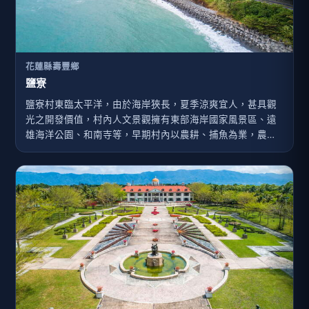
花蓮縣壽豐鄉
鹽寮
鹽寮村東臨太平洋，由於海岸狹長，夏季涼爽宜人，甚具觀
光之開發價值，村內人文景觀擁有東部海岸國家風景區、遠
雄海洋公園、和南寺等，早期村內以農耕、捕魚為業，農產
有花生、香茅油、甘藷等；魚產以烏魚苗及龍蝦為主，現以
觀光民宿為主。