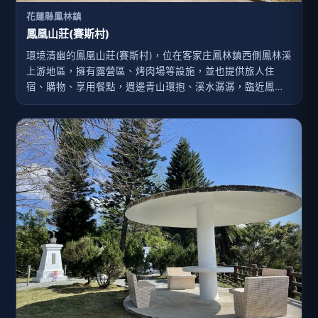
花蓮縣鳳林鎮
鳳凰山莊(賽斯村)
環境清幽的鳳凰山莊(賽斯村)，位在客家庄鳳林鎮西側鳳林溪
上游地區，擁有露營區、烤肉場等設施，並也提供旅人住
宿、購物、享用餐點，週邊青山環抱、溪水潺潺，臨近鳳凰
瀑布與鳳林溪，十分適合來一趟自然生態旅遊。鳳凰山莊原
本是鳳林地區的水源地，水質清澈甘甜，並擁有原始的自然
風貌，伴著鳳林溪潺潺流水，跟著標示往山邊前進，可以看
見秀麗的鳳凰瀑布，猶如一條銀絲帶般懸掛於10公尺高的山
壁上，空氣間瀰漫著負離子，清淺的水潭冰涼透徹，是一處
極富野趣的遊憩勝地，因此鳳林鎮公所早年將此區規劃為鳳
凰瀑布風景區，為炎炎夏日帶來一絲沁涼。在花東縱谷國家
風景區成立後，便將此地規劃為發展自然生態旅遊與心靈探
索的遊憩區，利用鳳凰山莊原有的建築，增設露營區、烤肉
場及其他相關設施，而賽斯村每月都有規劃各種的心靈探索
活動，希望為造訪花東...