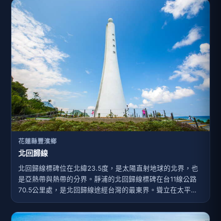
花蓮縣豐濱鄉
北回歸線
北回歸線標碑位在北緯23.5度，是太陽直射地球的北界，也
是亞熱帶與熱帶的分界。靜浦的北回歸線標碑在台11線公路
70.5公里處，是北回歸線途經台灣的最東界。聳立在太平洋
旁的白色塔身，十分吸引遊客目光。