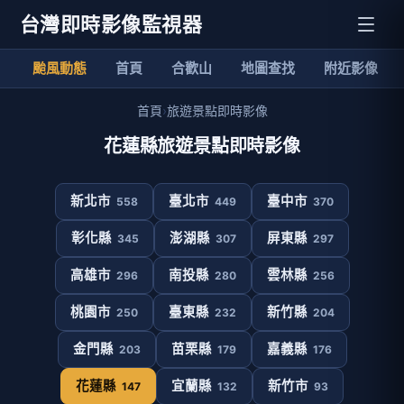
台灣即時影像監視器
颱風動態
首頁
合歡山
地圖查找
附近影像
首頁
›
旅遊景點即時影像
花蓮縣旅遊景點即時影像
新北市
臺北市
臺中市
558
449
370
彰化縣
澎湖縣
屏東縣
345
307
297
高雄市
南投縣
雲林縣
296
280
256
桃園市
臺東縣
新竹縣
250
232
204
金門縣
苗栗縣
嘉義縣
203
179
176
花蓮縣
宜蘭縣
新竹市
147
132
93