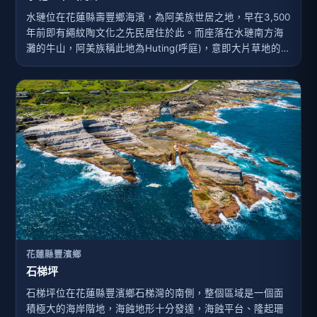
水璉位在花蓮縣壽豐鄉海濱，為阿美族世居之地，早在3,500
年前即有繩紋陶文化之先民居住於此。而座落在水璉南方海
灘的牛山，阿美族稱此地為Huting(呼庭)，意即大片草地的牧
場，此地植物群相豐富，幾乎是東部海岸植物相的縮影，已
被劃定為自然生態保護區。
花蓮縣豐濱鄉
石梯坪
石梯坪位在花蓮縣豐濱鄉石梯灣的南側，整個區域是一個面
積極大的海岸階地，海蝕地形十分發達，海蝕平台、隆起珊