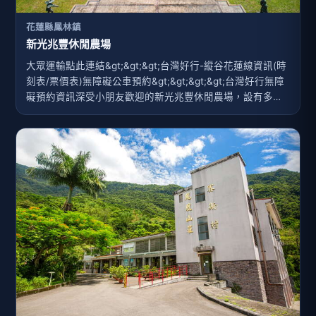
花蓮縣鳳林鎮
新光兆豐休閒農場
大眾運輸點此連結&gt;&gt;&gt;台灣好行-縱谷花蓮線資訊(時
刻表/票價表)無障礙公車預約&gt;&gt;&gt;&gt;台灣好行無障
礙預約資訊深受小朋友歡迎的新光兆豐休閒農場，設有多種
遊樂設施、放牧區、生態鳥園、鸚鵡園等，來到這裡可看見
孔雀在農場中漫步，並能夠近距離拿著奶瓶餵小牛，而廣大
遼闊的青青草原可以讓人盡情跑跳，不僅如此，夏日還有開
放戲水區，還能令大人小孩快樂地打水仗，度過歡樂的時
光。被群山圍繞的兆豐農場，是一座水美草豐、生氣盎然的
休閒渡假農場，鮮美的牧草生產出優質的鮮奶，製作出好吃
的奶酪、鮮奶冰淇淋，廣受旅客的喜愛。除了吃鮮奶製作的
甜點、看乳牛之外，這裡也有壯觀的歐式花園、一年四季皆
呈現不同風情的花海，以及二子山溫泉，讓人享受多種的休
閒活動。沿著農場中的步道騎著電動車或鐵馬，...