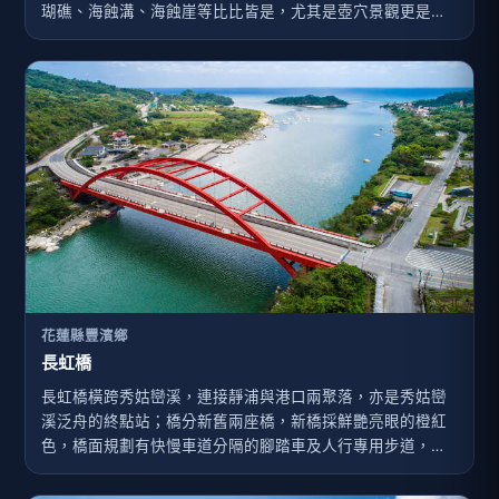
瑚礁、海蝕溝、海蝕崖等比比皆是，尤其是壺穴景觀更是堪
稱台灣第一。遊客可在此觀察潮間帶豐富生態或從事潛水活
動，亦可選擇在設備完善的露營區夜宿。
花蓮縣豐濱鄉
長虹橋
長虹橋橫跨秀姑巒溪，連接靜浦與港口兩聚落，亦是秀姑巒
溪泛舟的終點站；橋分新舊兩座橋，新橋採鮮艷亮眼的橙紅
色，橋面規劃有快慢車道分隔的腳踏車及人行專用步道，並
配合泛舟活動，設置了八座觀景台；橋上可遠眺出海囗的奚
卜蘭島。