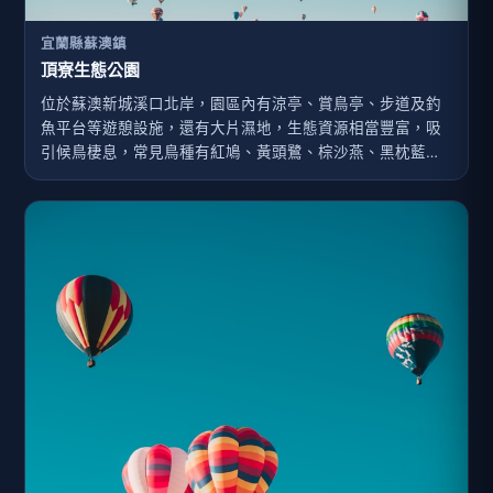
宜蘭縣蘇澳鎮
頂寮生態公園
位於蘇澳新城溪口北岸，園區內有涼亭、賞鳥亭、步道及釣
魚平台等遊憩設施，還有大片濕地，生態資源相當豐富，吸
引候鳥棲息，常見鳥種有紅鳩、黃頭鷺、棕沙燕、黑枕藍
鵲，小水鴨、蒼鷺等。也是宜蘭濱海自行車道溪南段的終
點，在單車之旅的尾聲與水鳥同樂，為宜蘭濱海旅遊帶來多
樣化景緻及樂趣。公園旁有一個榕樹公園，大榕樹盤根錯
節，奇景可觀。園區可以分成平面的環湖步道，與高地上的
觀景平台與生態棧道，上面有軍事碉堡的遺跡，在地形上是
屬於不會再受到海浪營力作用的「固定沙丘」，也是離海岸
較遠的老沙丘，生長有苦楝、黃槿等喬木，從觀景平台俯瞰
生態池濕地，是適合賞鳥踏青的散步景點。