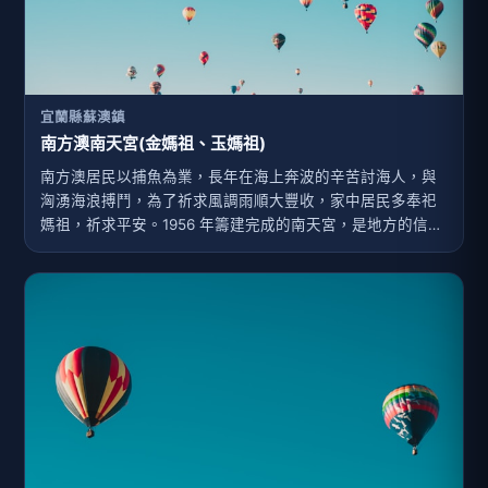
宜蘭縣蘇澳鎮
南方澳南天宮(金媽祖、玉媽祖)
南方澳居民以捕魚為業，長年在海上奔波的辛苦討海人，與
洶湧海浪搏鬥，為了祈求風調雨順大豐收，家中居民多奉祀
媽祖，祈求平安。1956 年籌建完成的南天宮，是地方的信仰
中心，也是漁民的精神寄託。一樓安放著五尊渡海前來的湄
洲媽祖，二樓安座的是邀請花蓮雕石大師劉萬枝與葉雙寶共
同創作、以罕見的巨型綠玉雕琢而成的玉媽祖，坐鎮三樓的
是全世界最大的一尊純金媽祖神像(重達200公斤)，打響南天
宮的名號，吸引許多香客前來朝拜。來到南天宮不僅是拜
神、觀廟，更能感受在地人對媽祖的感念。