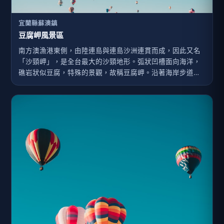
宜蘭縣蘇澳鎮
豆腐岬風景區
南方澳漁港東側，由陸連島與連島沙洲連貫而成，因此又名
「沙頸岬」，是全台最大的沙頸地形。弧狀凹槽面向海洋，
礁岩狀似豆腐，特殊的景觀，故稱豆腐岬。沿著海岸步道，
規劃豐富設施，讓遊客能夠徜徉其間。其灣口更是戲水、浮
潛之好去處，鄰近的筆架山，山壁陡峭，漁源豐富，吸引不
少磯釣好手前來。豆腐岬迎面向東，是迎接晨曦的絕佳景
點，日出之際霞光燦爛，或夕陽西下晚霞餘暉、漁船歸帆，
都是瑰麗奇景。豆腐岬有海堤保護，海浪平靜，跟著教練潛
進豆腐岬的繽紛世界，順著浪濤近距離接觸海洋生態，欣賞
魚兒悠遊穿梭在珊瑚礁之間，體驗魚群圍繞自己的愉悅。豆
腐岬還有一項新興的水上活動，比起衝浪更容易上手，那就
是「SUP立式單槳衝浪」，主要是一大型衝浪板加上一隻高
於身高的單槳所組成，屬於衝浪運動沿伸的活動。從事海上
活動，建議一定要聘請對地...