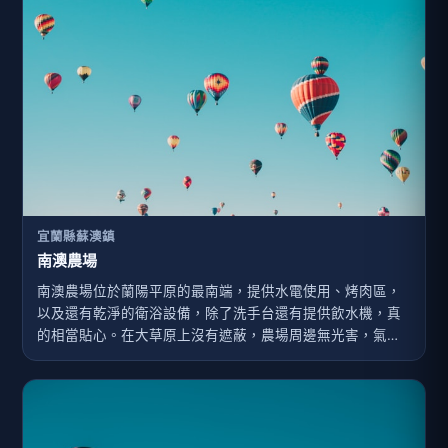
宜蘭縣蘇澳鎮
南澳農場
南澳農場位於蘭陽平原的最南端，提供水電使用、烤肉區，
以及還有乾淨的衛浴設備，除了洗手台還有提供飲水機，真
的相當貼心。在大草原上沒有遮蔽，農場周邊無光害，氣候
溫和視野良好，亦無空氣污染、夜間星空燦爛，仰望滿天星
斗近在咫尺，適合天文及星象觀測。 周邊山林、溪流、海岸
等自然景觀資源豐富，適合從事定點生態旅遊、農場體驗、
團康及親子活動。如此多樣生態，在不需支付費用的情況
下，腹地寬廣還有舒適的設施提供使用，是遊客一來再來的