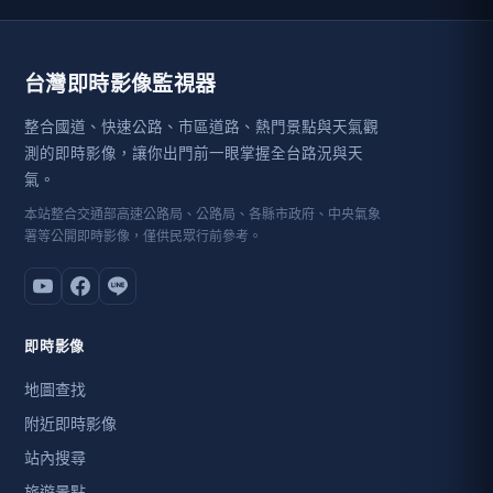
岸，讓人十分震撼，並享受海潮之聲。而若在海上划著獨木
舟過來，更能近距離觀賞清澈又平靜的海水，在陽光照射
下，顯得閃閃發亮。粉鳥林漁港的風景不僅海天一色，還是
台灣即時影像監視器
一處隱密的秘境，也擁有多種魚類，是釣客也相當喜歡垂釣
的景點。
整合國道、快速公路、市區道路、熱門景點與天氣觀
測的即時影像，讓你出門前一眼掌握全台路況與天
氣。
本站整合交通部高速公路局、公路局、各縣市政府、中央氣象
署等公開即時影像，僅供民眾行前參考。
即時影像
地圖查找
附近即時影像
站內搜尋
旅遊景點