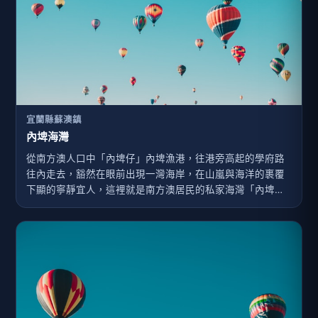
宜蘭縣蘇澳鎮
內埤海灣
從南方澳人口中「內埤仔」內埤漁港，往港旁高起的學府路
往內走去，豁然在眼前出現一灣海岸，在山嵐與海洋的裹覆
下顯的寧靜宜人，這裡就是南方澳居民的私家海灣「內埤海
灣」。漁港外側以沙丘堤岸與太平洋相隔，面對太平洋的沙
丘，背山面海的地形，山光水色，景色怡人，可欣賞旭日東
昇，觀看浪潮波濤之壯麗。礫石細沙混和的沙灘，佈滿各種
紋路色彩不一的小礫石，天氣晴朗日照強烈時候，會因陽光
折射而閃閃發光，相當浪漫，加上此處地形隱蔽，靜謐的氣
氛與樸實風情，常吸引許多甜蜜情侶來此，故又被稱「情人
灣」。若是假日時間造訪此地，也可以到岸旁的南安國中觀
賞內埤海景，或到海岸邊的北濱公園，若是更高處的南安國