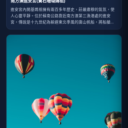
南方澳進安宮(寶石珊瑚媽祖)
進安宮內開基媽祖擁有兩百多年歷史，莊嚴肅穆的氣氛，使
人心靈平靜。位於蘇南公路靠近南方澳第三漁港處的進安
宮，傳說是十九世紀為躲避東北季風的唐山帆船，將船艙中
媽祖請到陸上石洞祭拜，最後媽祖決定留在此地保佑漁民。
民國64年因政府將北方澳設成軍區，於是將漁民集體遷村到
南方澳。因為搬遷緣故，漁民希望能將媽祖一同移駕，但擲
筊結果媽祖不願意離開北方澳，只能將鎮殿媽祖留在原廟，
並依指示在南方澳港邊重新修建一座進安宮，作為移民的信
仰基地。2006年，一位珊瑚商人受黑面媽祖託夢，要他捐贈
深海寶石珊瑚，在走遍全台廟宇之後，發現進安宮的黑面媽
祖就是託夢媽祖，因此雕刻捐獻一尊全世界獨一無二的寶石
珊瑚媽祖。珊瑚媽祖高4尺8寸、總重量達600公斤，全身用
珊瑚寶石與黃金打造出一尊雕工精細、莊嚴慈祥之媽祖，彰
顯恢弘神威，庇佑...