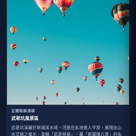
宜蘭縣蘇澳鎮
武荖坑風景區
武荖坑溪屬於新城溪水域，河道在此地進入平原，展現出山
水交融之風光，昔稱「武荖林泉」，屬「新蘭陽八景」的名