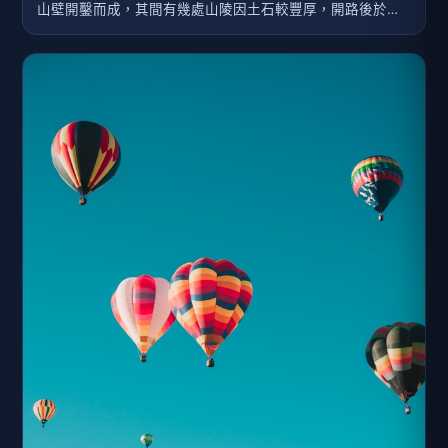
山壁開鑿而成，其間有幾處山陵因土石較豐厚，開路後於臨
海一側留下了幾座小山丘，由於是俯瞰蘇澳港灣的絕佳景
點，民國七十四年，蘇澳獅子會選擇其中較大的一座小山丘
和日本「北九州東國際獅子會」共同出資捐建一座小型獅子
紀念公園，設計除了涼亭花圃外，還在小丘上以鋼筋水泥塑
造了一隻雄壯威武趴坐著的雄獅。民國八十三年蘇澳港的
「移山路」開通後，原來從蘇澳到南方澳唯一通行的「蘇南
公路」因路況較曲折而頓成閒置道路，如今，「蘇南公路」
已變成地方人士主要的運動步道，坐落於半山腰的「獅子公
園」居高臨下、俯視太平洋，為觀賞蘇澳港、南方澳跨港大
橋、南方澳、北方澳等景點的最佳觀景點，且此處更是攝影
愛好者的取景點之一。