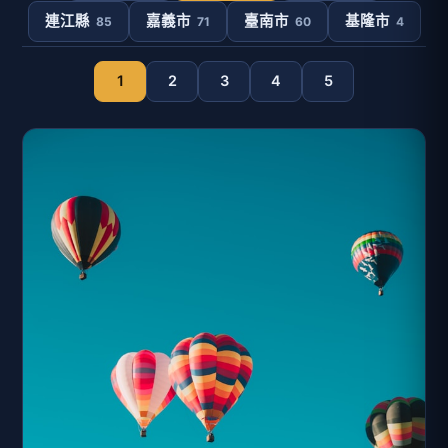
連江縣
嘉義市
臺南市
基隆市
85
71
60
4
1
2
3
4
5