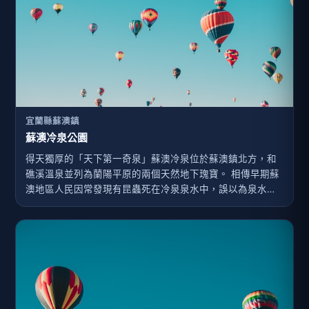
宜蘭縣蘇澳鎮
蘇澳冷泉公園
得天獨厚的「天下第一奇泉」蘇澳冷泉位於蘇澳鎮北方，和
礁溪溫泉並列為蘭陽平原的兩個天然地下瑰寶。 相傳早期蘇
澳地區人民因常發現有昆蟲死在冷泉泉水中，誤以為泉水有
毒而不敢靠近。日治時期，臺灣第一任總督樺山資紀在前往
南澳探險時，於途中往蘇澳冷泉中洗澡，洗後除身體感到無
比清涼外，更覺得精神為之振奮；又有日本軍人竹中信景因
為軍旅行動，喝下冷泉後頓覺精神百倍！竹中信景退役後到
蘇澳鎮定居，並著手研究冷泉的成分，結果証實冷泉不但沒
有毒性，還具有特殊的療效，延續至今成為蘇澳鎮民引以為
傲之處。據傳經常浸泡蘇澳冷泉對皮膚有益，是當地女性口