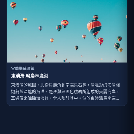
宜蘭縣蘇澳鎮
東澳灣.粉鳥林漁港
東澳灣的範圍，北從烏巖角到南端烏石鼻，灣弧形的海灣相
襯蔚藍深邃的海洋，是沙灘與黑色礁岩所組成的美麗海岸，
耳邊傳來陣陣海浪聲，令人陶醉其中。位於東澳灣最南端烏
石鼻的粉鳥林漁港，有著獨特隱蔽的地理位置，粉鳥林漁港
景色優美，海水清澈，充滿寧靜與純樸之美。而在早期粉鳥
林漁港有很多鴿子聚集在此，鴿子在台灣又被稱為粉鳥，因
此而命名粉鳥林漁港。站在層層的消波塊上，遠距離的欣賞
眼前看到的大一片湛藍色的海域，雪白的浪花不斷地打上