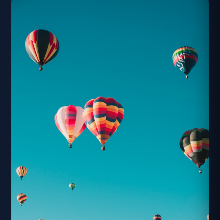
澳白米甕永春一帶建廟祀奉法主公。後來經勤力開拓之下，
在三星大埔一帶又墾殖出大片平原，因此爾後也吸引了近百
名泉州先民移居宜蘭。晉安宮中留有一幅藍染舊布，上頭寫
著二十六個開墾先賢的姓名，還保留了紀念碑文，頗具歷史
傳承意義。晉安宮還有個逗趣故事，一般廟門兩側的石獅皆
「左雄右雌」，但晉安宮卻相反，而廟前的商店又恰巧多是
女主人當家，造就了本區有個軼名為「驚某街」，也是蘇澳
一帶頗具趣味的傳說。過去每逢張公千秋慶典(農曆3月8
號)，廟方皆盛大舉辦活動...