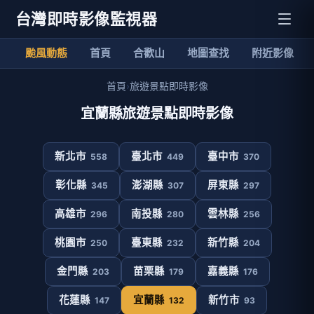
台灣即時影像監視器
颱風動態
首頁
合歡山
地圖查找
附近影像
首頁
›
旅遊景點即時影像
宜蘭縣旅遊景點即時影像
新北市
臺北市
臺中市
558
449
370
彰化縣
澎湖縣
屏東縣
345
307
297
高雄市
南投縣
雲林縣
296
280
256
桃園市
臺東縣
新竹縣
250
232
204
金門縣
苗栗縣
嘉義縣
203
179
176
花蓮縣
宜蘭縣
新竹市
147
132
93