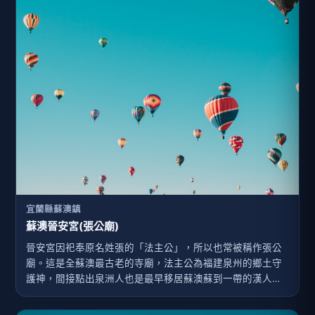
宜蘭縣蘇澳鎮
蘇澳晉安宮(張公廟)
晉安宮因祀奉原名姓張的「法主公」，所以也常被稱作張公
廟。這是全蘇澳最古老的寺廟，法主公為福建泉州的鄉土守
護神，間接點出泉洲人也是最早移居蘇澳蘇到一帶的漢人。
當時來自泉州的開拓先民為了前往海外尋找定居之地，便請
當地守護神法主公乘船同行，為驅逐荒地瘴癘之氣，便於蘇