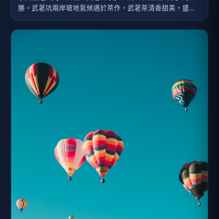
勝。武荖坑兩岸坡地氣候適於茶作，武荖茶清香甜美，盛名
遠播。區內林木蒼鬱，溪間可見苦花、溪哥、毛蟹等於潺潺
溪水中悠然自得。「武荖坑大石鼓，阿兼城水查某」說明著
武荖坑溪水沖擊石頭發出樂音，而其下游阿兼城清澈的水質
與清新空氣，養育出許多清純美麗的女孩。風景區範圍達
400公頃，其中規畫露營地計70公頃，分成兩大露營區，可
容納1000人的露營活動，相關設施十分完善，如炊事亭、營
火場地、雨天集合場、男女衛浴設備等一應俱全，在加上獨
特的自然景觀，使園區內成為可以供露營野炊、戲水溯溪、
登山賞景、戶外教學、品茗等多元化休閒遊憩場所之秀。自
2001年起，每年的3月到5月之間，舉辦綠色博覽會，以寓教
於樂的方式傳...