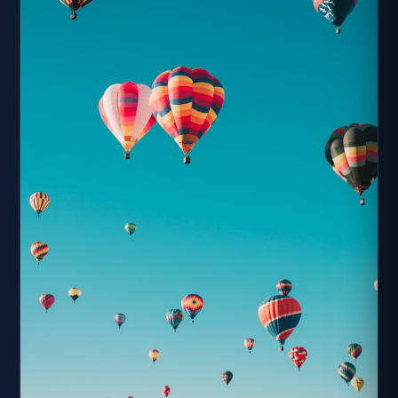
中的天然美容聖品，並對胃部和肺部病症，以及如腎結石、
膀胱結石、痛風、糖尿病和各種慢性肥胖症均有助益。趣聞
不只証實冷泉的療效，竹中信景更看中冷泉富含的二氧化碳
和清涼獨具的口感，在七...