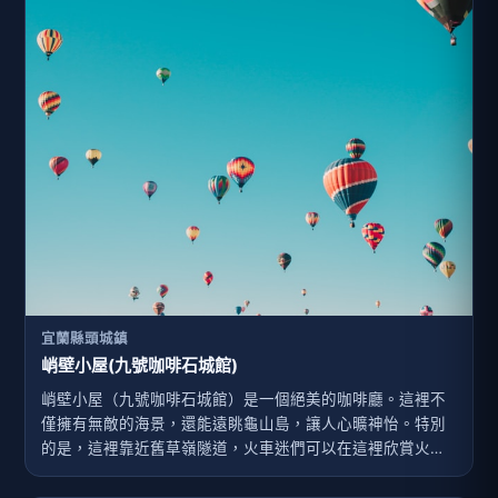
宜蘭縣頭城鎮
峭壁小屋(九號咖啡石城館)
峭壁小屋（九號咖啡石城館）是一個絕美的咖啡廳。這裡不
僅擁有無敵的海景，還能遠眺龜山島，讓人心曠神怡。特別
的是，這裡靠近舊草嶺隧道，火車迷們可以在這裡欣賞火車
穿越隧道的景象，真是絕佳的拍攝點。 無論是特地前來還是
順道經過，峭壁小屋都是一個放鬆心情、享受美景的好地