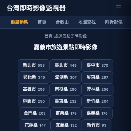
台灣即時影像監視器
颱風動態
首頁
合歡山
地圖查找
附近影像
首頁
›
旅遊景點即時影像
嘉義市旅遊景點即時影像
新北市
臺北市
臺中市
558
449
370
彰化縣
澎湖縣
屏東縣
345
307
297
高雄市
南投縣
雲林縣
296
280
256
桃園市
臺東縣
新竹縣
250
232
204
金門縣
苗栗縣
嘉義縣
203
179
176
花蓮縣
宜蘭縣
新竹市
147
132
93