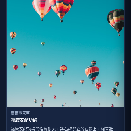
嘉義市東區
福康安紀功碑
福康安紀功碑的名氣很大，將石碑豎立於石龜上，相當壯