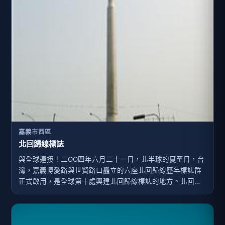
嘉義市西區
北回歸線標誌
與全球連接！二OO四年六月二十一日，北半球的夏至日，台
灣，嘉義博愛路與世賢路口矗立的六座北回歸線歷年標誌群
正式啟用，是全球第十處興建北回歸線標誌的地方。北回歸
線標誌是北溫帶與熱帶的界碑，極圈碑、回歸線標誌、赤道
碑同屬世界性重要地標，以區分北寒帶、北溫帶、熱帶、南
溫帶、南寒帶等五帶。 嘉義市的北回歸線標誌群，位於嘉義