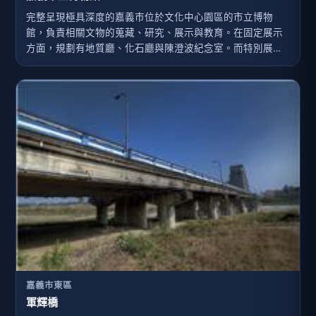
完整呈現極具深度的嘉義巿位於文化中心園區的市立博物
館，負責相關文物的蒐藏、研究、展示與教育。在固定展示
方面，規劃有地質廳、化石廳與陳澄波紀念室。而特別展示
空間三處，不定期換檔展出，另設置交趾陶工坊與研習教
室，以符需求。嘉義市立博物館以在地的「地質、化石、美
術」為主軸，探索嘉義位於北回歸線的科學定義與飄移變
化，以及介紹相關山脈與地震；美術廳設有前輩畫家陳澄波
紀念區，並策畫當代藝術主題；化石廳主要展示嘉義出土的
海生及陸生生物化石。．開放時間週二至週日上午9：00～
17：00
嘉義市東區
軍輝橋