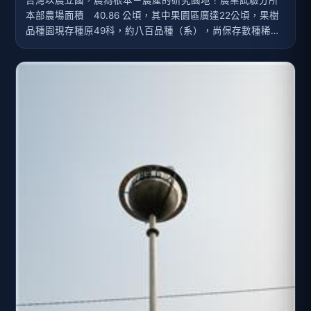
台灣以農立國，農為根本－農產的研究園地！農業試驗分所
本部農場面積 40.86 公頃，其中果園區廣達22公頃，果樹
品種園現存種原49科，約八百品種（系），尚保存數種稀有
果樹，具有農業研究，生態教育 ，遊憩觀賞等多元功能。 農
業試驗分所內設有農藝、園藝及植物保護等三系。‧農藝系－
以研究水稻、甘藷及農業機械改良為主。‧園藝系－研究範圍
包括熱帶與亞熱帶果樹與花卉之保育及栽培試驗。‧植物保護
系－主要研究作物病蟲害防治，以及有益微生物之開發利
用。．歷史小百科嘉義農業試驗分所創立於日治時期大正七
年（ 1918 ），原為台灣總督府中央研究所嘉義農事試驗支
所，二戰後行政體系多次改變，民國 88 年 7 月改隸農委
會。嘉義公園左邊山丘，自西元1918年創設農業試驗所，栽
種熱帶農作物、園藝作物，奇花異卉，種類繁多。