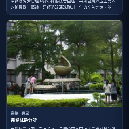
教醫院經營管理的身心障礙綜合園區，再耕園蜻蛉玉工房內
的琉璃珠工藝師，是經過琉璃珠職訓一年的辛苦焠煉，並獲
嘉義市政府及勞委會的補助，所成立的創作園地。再耕園蜻
蛉玉工房積極開發新款產品，並且與嘉義市政府「台灣京
都」意象結合，將再耕園蜻蛉玉創作成功推向國際，並成為
嘉義的工藝創作代表-「嘉義之珠」。目前有5位工藝師(身心
障礙者)在工房中開發多樣飾品及禮品，近日並開發成功用琉
璃材質製作的簽名筆、項鍊、耳環、別針、相框…等產品，
並正式對外接單生產銷售。景點建造：嘉義市政府委託嘉義
基督教醫院經營管理的身心障礙綜合園區
嘉義市東區
農業試驗分所