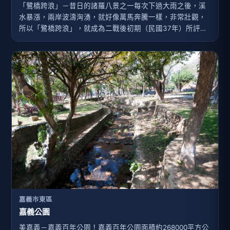
「鷺橋跨浪」－昔日的諸羅八景之一每次下過大雨之後，溪
水暴漲，兩岸波濤洶湧，就好像萬馬奔騰一樣，非常壯觀，
所以「鷺橋跨浪」，就成為二戰後初期（民國37年）所評定
的諸羅八景之一了。白鷺橋在建成之後，不但便利了兩岸居
民的交通，也逐漸成為嘉義市通往阿里山交通的主要橋樑，
行人車輛來往急速的增加。．「軍輝橋」橋名的由來後來白
鷺橋在民國四十八年八月七日的大水災中（俗稱八七水
災），被洪水沖毀了。然後由當時駐防的國軍官兵擔任重建
的工作，最後終於在民國四十九年完工通車，當時為了紀
念、感念國軍官兵的辛勞，才將「白鷺橋」改名為「軍輝
橋」，這就是軍輝橋橋名的由來。參考資料：嘉義縣志－卷
一土地誌嘉義市文獻第八期－八掌溪義渡碑區簡介．歷史小
百科．於昭和八年(1933年)的時候（此時為日治時期），由
嘉義市役所在這裡新建了一座水泥橋，全長有五百多尺，高
七丈多，兩旁設有欄杆，而且橋身全都漆成白灰色的，遠遠
看去，就好像是...
嘉義市東區
嘉義公園
美嘉義－嘉義百年公園！嘉義百年公園面積約268000平方公