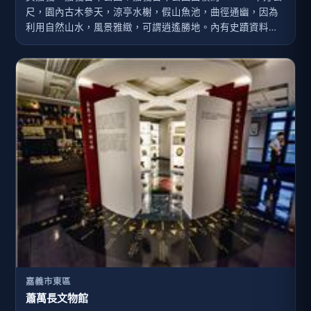
尺，園內古木參天，涼亭水榭，假山魚池，曲徑通幽，因為
利用自然山水，風景雅緻，可謂逍遙勝地。內有史蹟資料
館、射日塔、孔廟、福康安紀念碑、震災紀念碑等史蹟，為
民眾休閒遊憩的最佳場所。嘉義百年公園擁有豐富而罕見的
文史寶藏，可以看出多族群、多朝代的文化特色，值得親近
踏遊，細細品味。此外，位在公園東北側的林業、農業兩試
驗分所，場中遍植多種熱帶植物，濃蔭逐暑，綠葉搖風，亦
值得順道一遊。．歷史小百科景點建造：創立於日治時代明
治43年(1910)四百年來，台灣歷經原住民、荷蘭、鄭氏、清
領、日本人以至國民政府等權力更迭，諸羅(嘉義之古名)位居
南北戰略要津，直接受到多元的衝擊，遺留許多史蹟史料，
譬如原住民(平埔族)祭壇遺址，荷蘭人建構的王田，乾隆皇帝
御製滿漢雙文合壁的石碑，嘉慶年間的水師大砲，全台首座
地震紀念碑，日治時代神社的附屬館所，十九世紀初...
嘉義市東區
蕭萬長文物館