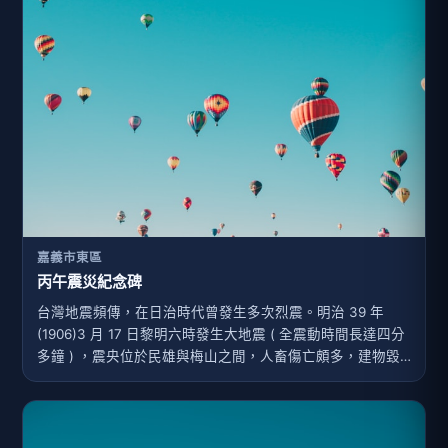
嘉義市東區
丙午震災紀念碑
台灣地震頻傳，在日治時代曾發生多次烈震。明治 39 年
(1906)3 月 17 日黎明六時發生大地震 ( 全震動時間長達四分
多鐘 ) ，震央位於民雄與梅山之間，人畜傷亡頗多，建物毀
損嚴重，大小餘震不斷，相繼壓死一千兩百多人，嘉義市街
建築物大半毀於地震。災後行政當局趁機規劃市區改道計
劃，今之嘉義市區奠基於此。