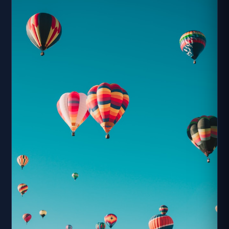
市西南交通要衝之地，基本上是一群路口地標，分屬四個年
份。雖然小巧玲瓏，卻兼具交通觀光、歷史文化、地球科學
教育意義。目前靠西北方的中央安全島上建有「圖文碑記」
一座，大理石刻簡要說明立標重點，附上簡圖更能使人充分
了解十八世紀末葉北回歸線曾經靜悄悄的飄過這個路口，而
且與嘉義命名息息相關。．北回歸線向南漂移圖文碑記「回
歸線」係依天文學的黃赤交角之等值而劃定的緯度線。造成
黃赤交角變化的因素有三︰一為歲差運動、二為章動周期、
三為極移問題，另外板塊運動也會造成回歸線變化。因此，
北回歸線以...