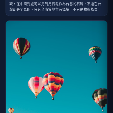
觀，在中國到處可以見到用石龜作為台基的石碑，不過在台
灣卻是罕見的，只有台南等地留有幾塊，不只是物稀為貴，
更重要的，此碑牽引出一段台灣重要的歷史 ─ 林爽文事變，
尤其是諸羅縣因此事件奉皇帝賜名為「嘉義」，為全台地名
唯一由皇帝親賜的特例。