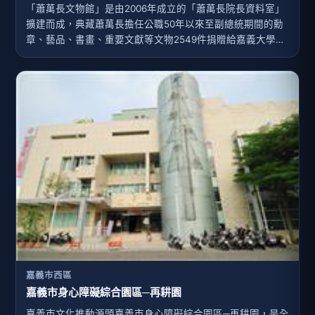
「蕭萬長文物館」是由2006年成立的「蕭萬長院長資料室」
擴建而成，典藏蕭萬長擔任公職50年以來至副總統期間的勳
章、藝品、書畫、重要文獻等文物2549件捐贈給嘉義大學，
供學校進行教學研究，也兼具藝文功能。位於嘉義大學圖書
館5樓，面積116.5坪，分為入口大廳-蕭先生個人生平的日
晷，陳列副總統時期獲頒的中正勛章；藝品暨數位資源展示
室-以日晷、嘉義市空照圖及嘉義市花設計展間地板，多元呈
現蕭副總統一生的行政事蹟，並有大型觸控電腦及多媒體播
映室，互動化設計展示數位化文物館的資料；特藏室-陳列蕭
博士之新聞稿、演講稿、新聞剪輯及重要會議紀錄等，並展
示各種榮譽學位服飾及重要書畫及珍藏藝品。
嘉義市西區
嘉義市身心障礙綜合園區─再耕園
嘉義巿文化推動源頭嘉義市身心障礙綜合園區─再耕園，是全