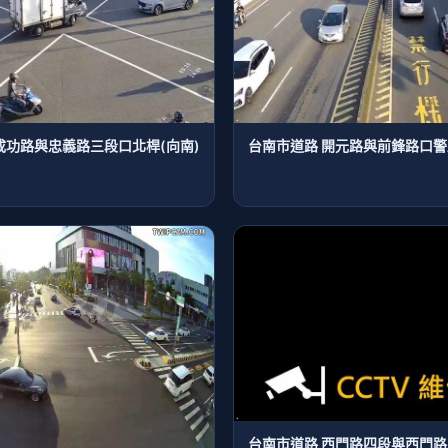
成功路與忠義路三段口北桿(向南)
台南市道路 開元路與前鋒路口警
台南市道路 西門路四段與西門路