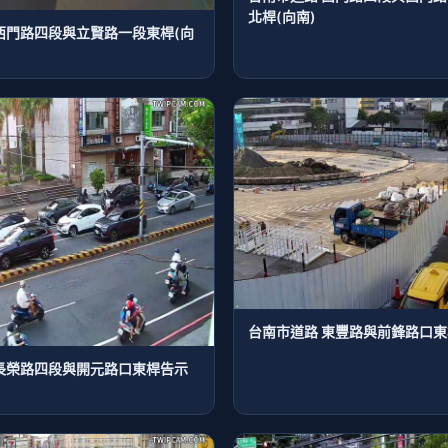
北桿(向南)
西門路四段與立賢路一段東桿(向
台南市道路 東豐路與前鋒路口東
長榮路四段與開元路口東桿告示