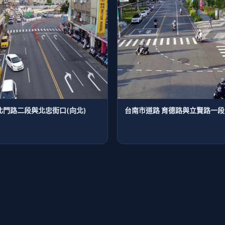
北門路二段與北忠街口(向北)
台南市道路 育德路與立賢路一段