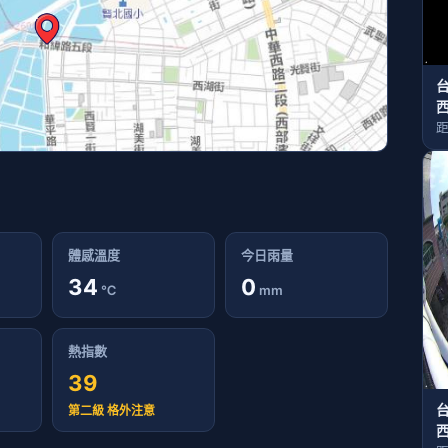
西
距
體感溫度
今日雨量
34
0
℃
mm
熱指數
39
第二級 格外注意
西