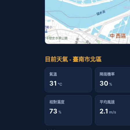
目前天氣 - 臺南市北區
氣溫
降雨機率
31
30
℃
%
相對濕度
平均風速
73
2.1
%
m/s