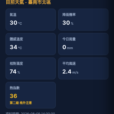
目前天氣 - 臺南市北區
氣溫
降雨機率
30
30
℃
%
體感溫度
今日雨量
34
0
℃
mm
相對濕度
平均風速
74
2.4
%
m/s
熱指數
36
第二級 格外注意
資料時間: 2026-08-09 14:00:00