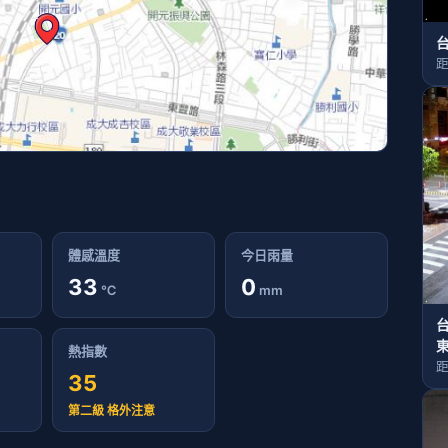
距
體感溫度
今日雨量
33
0
℃
mm
東
熱指數
距
35
第二級 格外注意