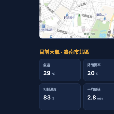
目前天氣 - 臺南市北區
氣溫
降雨機率
29
20
℃
%
相對濕度
平均風速
83
2.8
%
m/s