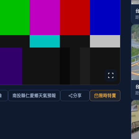
台
距
台
距
像
南投縣仁愛鄉天氣預報
分享
限時特賣