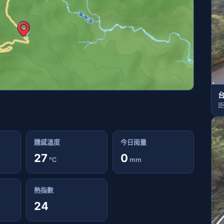
台
距
體感溫度
今日雨量
27
0
℃
mm
熱指數
24