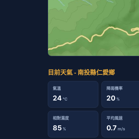
目前天氣 - 南投縣仁愛鄉
氣溫
降雨機率
24
20
℃
%
相對濕度
平均風速
85
0.7
%
m/s