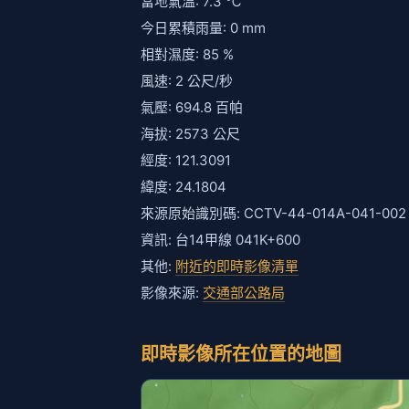
當地氣溫: 7.3 ℃
今日累積雨量: 0 mm
相對濕度: 85 %
風速: 2 公尺/秒
氣壓: 694.8 百帕
海拔: 2573 公尺
經度: 121.3091
緯度: 24.1804
來源原始識別碼: CCTV-44-014A-041-002
資訊: 台14甲線 041K+600
其他:
附近的即時影像清單
影像來源:
交通部公路局
即時影像所在位置的地圖