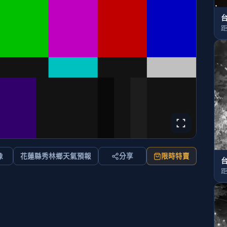
台
距
像
花蓮縣秀林鄉天氣預報
分享
限時特賣
台
距