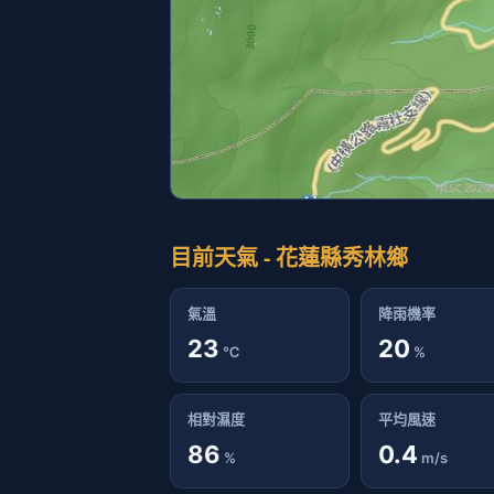
目前天氣 - 花蓮縣秀林鄉
氣溫
降雨機率
23
20
℃
%
相對濕度
平均風速
86
0.4
%
m/s