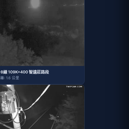
8線 109K+400 智遠莊路段
離: 1.6 公里