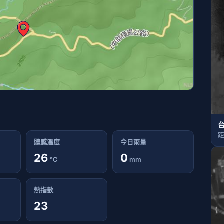
台
距
體感溫度
今日雨量
26
0
℃
mm
熱指數
23