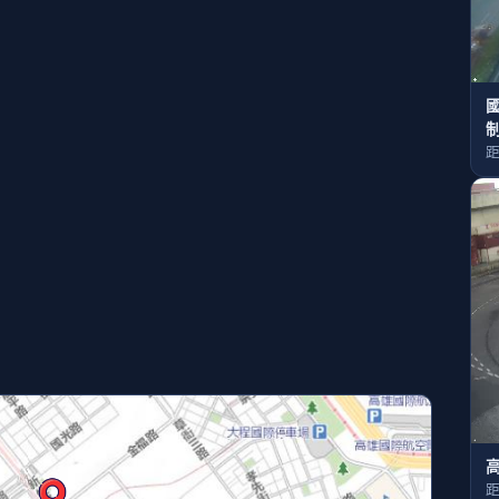
國
距
距