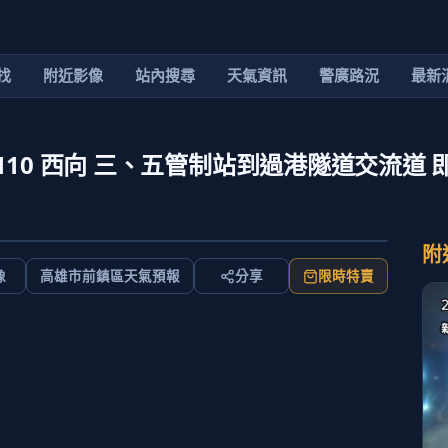
找
附近影像
站內搜尋
天氣資訊
警廣路況
最新
110 西向 三、五管制站到過港隧道交流道 
附
像
高雄市前鎮區天氣預報
分享
限時特賣