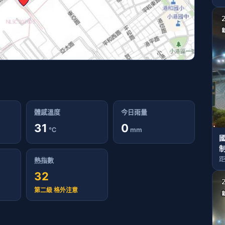
體感溫度
今日雨量
31
0
℃
mm
國
距
熱指數
32
第二級 格外注意