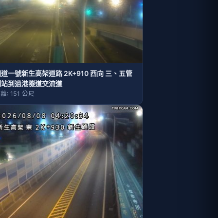
道一號新生高架道路 2K+910 西向 三、五管
制站到過港隧道交流道
離: 151 公尺