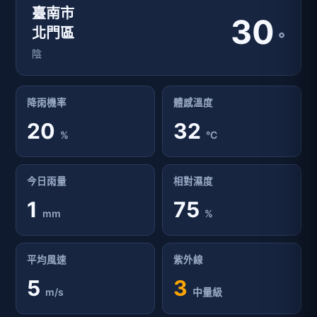
臺南市
30
北門區
°
陰
降雨機率
體感溫度
20
32
%
°C
今日雨量
相對濕度
1
75
mm
%
平均風速
紫外線
5
3
m/s
中量級