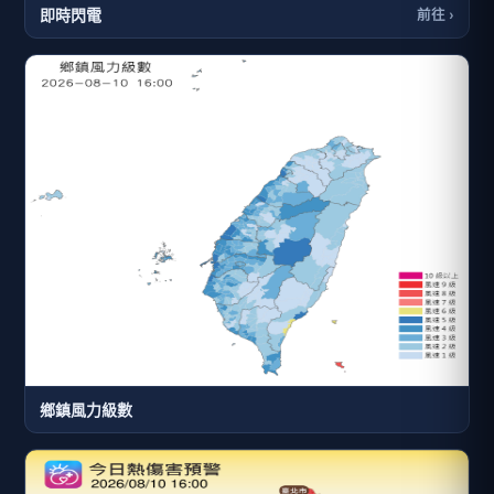
即時閃電
前往 ›
鄉鎮風力級數