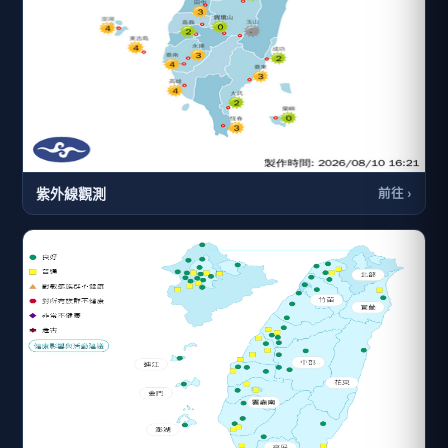
紫外線觀測
前往 ›