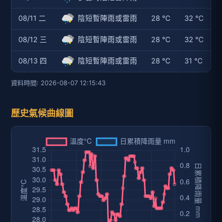
附近旅遊景點
名稱: 蚵寮漁港
介紹: 蚵寮漁港，吃蚵最讚蚵寮漁港為台南市北門區附近沿海
低窪地區，地形上受外傘頂洲之遮蔽，冬、夏季平均潮差約1