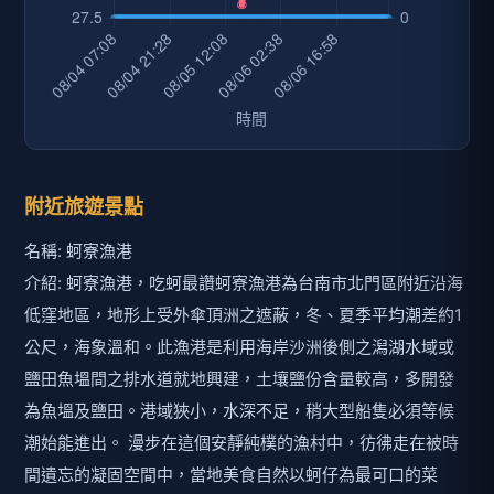
公尺，海象溫和。此漁港是利用海岸沙洲後側之潟湖水域或
鹽田魚塭間之排水道就地興建，土壤鹽份含量較高，多開發
為魚塭及鹽田。港域狹小，水深不足，稍大型船隻必須等候
潮始能進出。 漫步在這個安靜純樸的漁村中，彷彿走在被時
間遺忘的凝固空間中，當地美食自然以蚵仔為最可口的菜
餚，不管是蚵嗲還是蚵仔麵線，保證讓喜愛海鮮的遊客食指
大動。
電話: 886-6-7861000
地點: 臺南市727北門區沿海低窪地區
距離: 0.35 公里
Google地圖
蚵寮漁港附近的即時影像