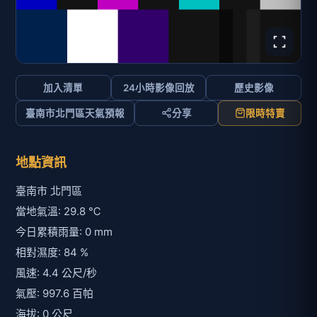
今日累積雨量: 0 mm
相對濕度: 84 %
風速: 4.4 公尺/秒
氣壓: 997.6 百帕
海拔: 0 公尺
經度: 120.1364
緯度: 23.2840
來源原始識別碼: CCTV-53-0170-141-001
資訊: 7-11南鯤鯓門市南邊85公尺
其他:
附近的即時影像清單
影像來源:
交通部公路局
即時影像所在位置的地圖