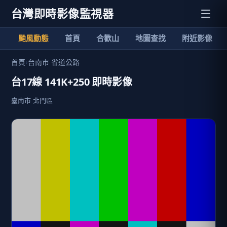
台灣即時影像監視器
颱風動態
首頁
合歡山
地圖查找
附近影像
首頁
›
台南市 省道公路
台17線 141K+250 即時影像
臺南市 北門區
加入清單
24小時影像回放
歷史影像
臺南市北門區天氣預報
分享
限時特賣
地點資訊
臺南市 北門區
當地氣溫: 29.8 ℃