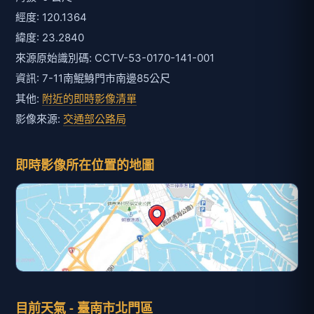
目前天氣 - 臺南市北門區
氣溫
降雨機率
30
20
℃
%
體感溫度
今日雨量
32
0
℃
mm
相對濕度
平均風速
79
5.5
%
m/s