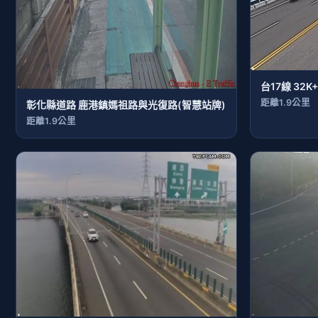
台17線 32K+
距離1.9公里
彰化縣道路 鹿港鎮媽祖路與光復路(智慧站牌)
距離1.9公里