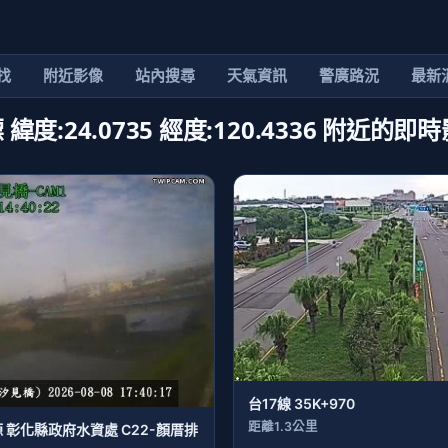
找
附近影像
站內搜尋
天氣資訊
警廣路況
最新
 緯度:24.0735 經度:120.4336 附近的
台17線 35K+970
距離1.3公里
 彰化縣政府水資處 C22-顏厝排