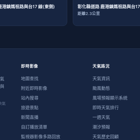
鹿港鎮媽祖路與台17 線(東側)
彰化縣道路 鹿港鎮媽祖路與台17 
距離2.3公里
即時影像
天氣路況
地圖查找
天氣資訊
氣
與
附近即時影像
颱風動態
站內搜尋
風場預報顯示系統
央氣
旅遊景點
即時天氣排行
新聞直播
一週天氣
自訂播放清單
潮汐預報
監視器影像多路回放
天氣歷史回顧