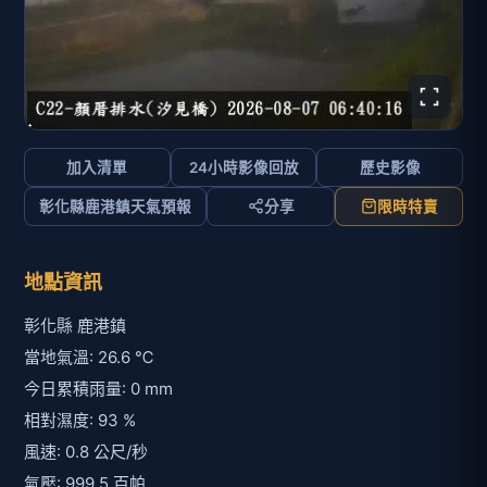
加入清單
24小時影像回放
歷史影像
彰化縣鹿港鎮天氣預報
分享
限時特賣
地點資訊
彰化縣 鹿港鎮
當地氣溫: 26.6 ℃
今日累積雨量: 0 mm
相對濕度: 93 %
風速: 0.8 公尺/秒
氣壓: 999.5 百帕