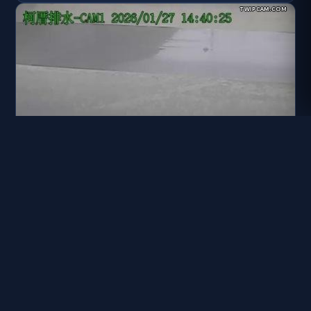
水利署水資源 彰化縣政府水資處 C29-柯厝排水匯流處
距離: 1.2 公里