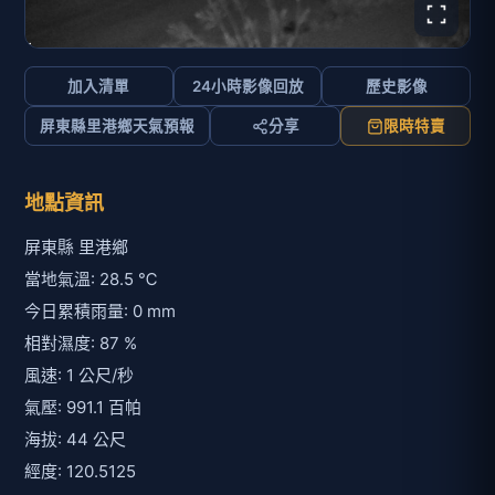
加入清單
24小時影像回放
歷史影像
屏東縣里港鄉天氣預報
分享
限時特賣
地點資訊
屏東縣 里港鄉
當地氣溫: 28.5 ℃
今日累積雨量: 0 mm
相對濕度: 87 %
風速: 1 公尺/秒
氣壓: 991.1 百帕
海拔: 44 公尺
經度: 120.5125