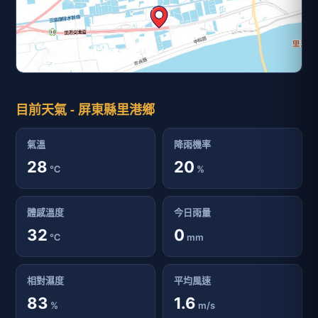
目前天氣 - 屏東縣里港鄉
氣溫
降雨機率
28
20
℃
%
體感溫度
今日雨量
32
0
℃
mm
相對濕度
平均風速
83
1.6
%
m/s