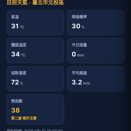
目前天氣 - 臺北市北投區
氣溫
降雨機率
31
30
℃
%
體感溫度
今日雨量
34
0
℃
mm
相對濕度
平均風速
72
3.2
%
m/s
熱指數
38
第二級 格外注意
資料時間: 2026-08-10 15:00:00