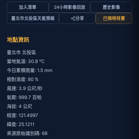
加入清單
24小時影像回放
歷史影像
臺北市北投區天氣預報
分享
限時特賣
地點資訊
臺北市 北投區
當地氣溫: 30.8 ℃
今日累積雨量: 1.5 mm
相對濕度: 80 %
風速: 3.9 公尺/秒
氣壓: 999.7 百帕
海拔: 4 公尺
經度: 121.4997
緯度: 25.1211
來源原始識別碼: 68