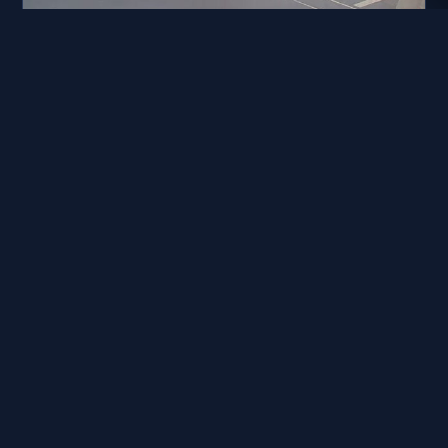
台北市道路 298-承德路-立賢路口
距離: 718 公尺
台北市政府 水利工程處 三合橋
距離: 726 公尺