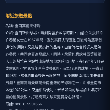
附近旅遊景點
名稱: 臺南高爾夫球場
介紹: 臺南新化球場，籌劃開發於戒嚴時期，由前立法委員梁
許春菊女士在1967年間，鑑於高爾夫球運動日後將為逐漸普
遍化的運動，又能培養高尚的品格，由當時社會賢達人是熱
心參與，共同連署為發起人。同時，承蒙何應欽將軍等相關
人士的幫忙在虎頭埤山麓地段規劃球場用地。在1971年3月完
成前9洞，在1978年再完成後9洞，而為18洞的球場，一直到
1998年，後9洞重新整理再度開放，同步開創南部高爾夫運動
風潮！臺南高爾夫球場是南臺灣的老球場之一，距離臺南市
區僅10餘公里，交通相當便利。碧草如茵的球場加上如詩如
畫的優美景致，打起高爾夫球來更覺身心舒暢。
電話: 886-6-5901666