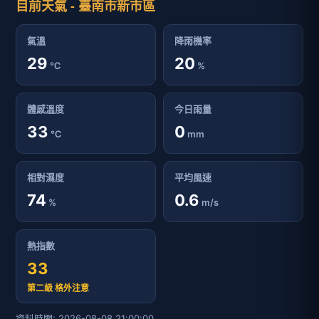
目前天氣 - 臺南市新市區
氣溫
降雨機率
29
20
℃
%
體感溫度
今日雨量
33
0
℃
mm
相對濕度
平均風速
74
0.6
%
m/s
熱指數
33
第二級 格外注意
資料時間: 2026-08-08 21:00:00