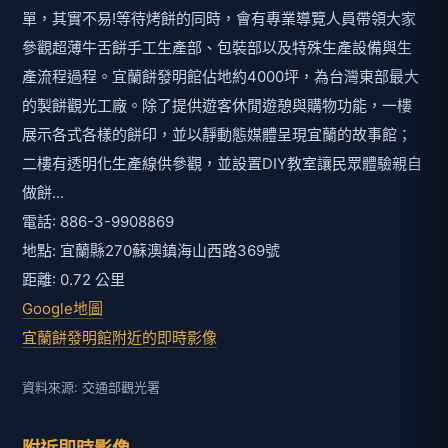
單，其實不易!等待烤餅的同時，會有專業導覽人員帶領大家
參觀超薄牛舌餅手工生產部、包裝部以及特殊生產設備與生
產流程過程。宜蘭餅發明館佔地約4000坪，為台灣東部最大
的製餅觀光工廠。除了提供遊客休閒遊憩與購物功能，一樓
展示各式各樣的餅印，並以靜動態媒體呈現宜蘭的故事館；
二樓有透明化生產線供參觀，並設置DIY教室讓民眾體驗親自
做餅...
電話: 886-3-9908869
地點: 宜蘭縣270蘇澳鎮海山西路369號
距離: 0.72 公里
Google地圖
宜蘭餅發明館附近的即時影像
資料來源: 交通部觀光署