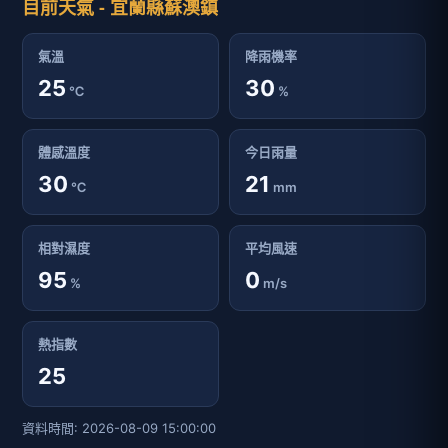
目前天氣 - 宜蘭縣蘇澳鎮
氣溫
降雨機率
25
30
℃
%
體感溫度
今日雨量
30
21
℃
mm
相對濕度
平均風速
95
0
%
m/s
熱指數
25
資料時間: 2026-08-09 15:00:00