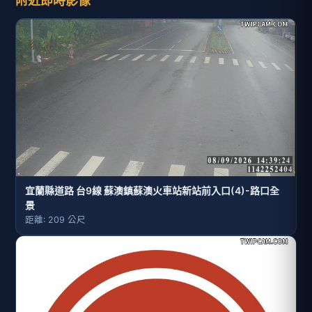
附近即時影像
宜蘭縣道路 台9線 蘇澳鎮蘇澳火車站新站前入口(4)-路口全
景
距離: 209 公尺