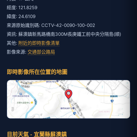
經度: 121.8259
緯度: 24.6109
來源原始識別碼: CCTV-42-0090-100-002
資訊: 蘇澳鎮新馬路橋南300M長庚鐵工前中央分隔島(順)
其他:
附近的即時影像清單
影像來源:
交通部公路局
即時影像所在位置的地圖
目前天氣 - 宜蘭縣蘇澳鎮