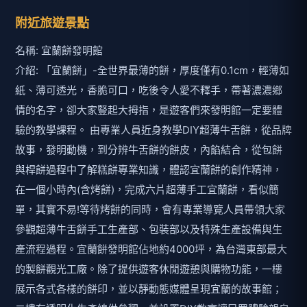
附近旅遊景點
名稱: 宜蘭餅發明館
介紹: 「宜蘭餅」-全世界最薄的餅，厚度僅有0.1cm，輕薄如
紙、薄可透光，香脆可口，吃後令人愛不釋手，帶著濃濃鄉
情的名字，卻大家豎起大拇指，是遊客們來發明館一定要體
驗的教學課程。 由專業人員近身教學DIY超薄牛舌餅，從品牌
故事，發明動機，到分辨牛舌餅的餅皮，內餡結合，從包餅
與桿餅過程中了解糕餅專業知識，體認宜蘭餅的創作精神，
在一個小時內(含烤餅)，完成六片超薄手工宜蘭餅，看似簡
單，其實不易!等待烤餅的同時，會有專業導覽人員帶領大家
參觀超薄牛舌餅手工生產部、包裝部以及特殊生產設備與生
產流程過程。宜蘭餅發明館佔地約4000坪，為台灣東部最大
的製餅觀光工廠。除了提供遊客休閒遊憩與購物功能，一樓
展示各式各樣的餅印，並以靜動態媒體呈現宜蘭的故事館；