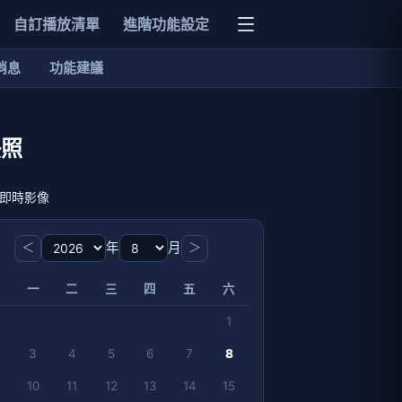
自訂播放清單
進階功能設定
消息
功能建議
快照
到即時影像
＜
年
月
＞
一
二
三
四
五
六
1
3
4
5
6
7
8
10
11
12
13
14
15