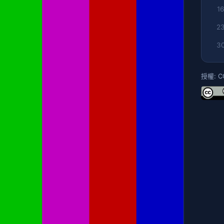
16
2
3
授權: C