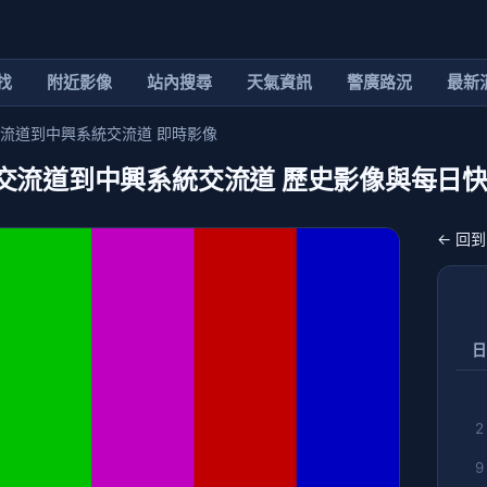
找
附近影像
站內搜尋
天氣資訊
警廣路況
最新
林厝交流道到中興系統交流道 即時影像
向 林厝交流道到中興系統交流道 歷史影像與每日
← 回
日
2
9