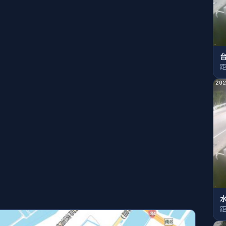
距
體感溫度
今日雨量
32
0
℃
mm
熱指數
34
第二級 格外注意
距