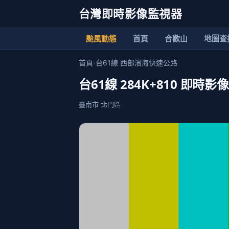
台灣即時影像監視器
颱風動態
首頁
合歡山
地圖查
首頁
›
台61線 西部濱海快速公路
台61線 284K+810 即時影像
臺南市 北門區
加入清單
24小時影像回放
歷史影
地點資訊
臺南市 北門區
當地氣溫: 29.3 ℃
今日累積雨量: 0 mm