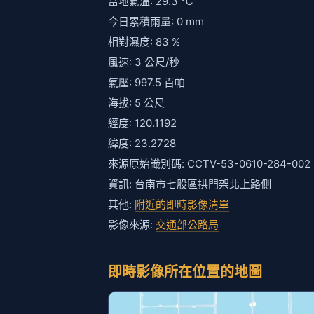
目前天氣 - 臺南市北門區
氣溫
降雨機率
29
20
℃
%
相對濕度
平均風速
77
3.3
%
m/s