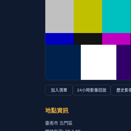
相對濕度: 83 %
風速: 3 公尺/秒
氣壓: 997.5 百帕
海拔: 5 公尺
經度: 120.1192
緯度: 23.2728
來源原始識別碼: CCTV-53-0610-284-002
資訊: 台南市七股區拱門架北上路側
其他:
附近的即時影像清單
影像來源:
交通部公路局
即時影像所在位置的地圖