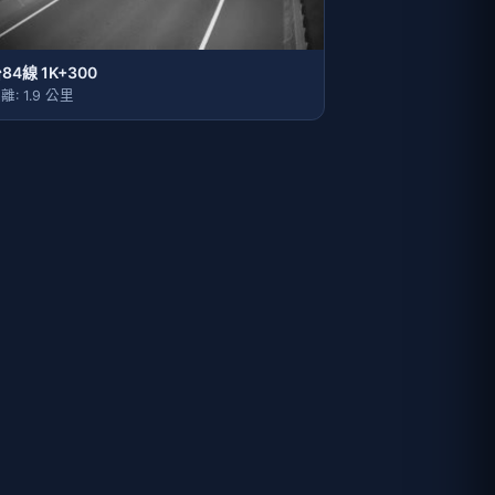
84線 1K+300
離: 1.9 公里