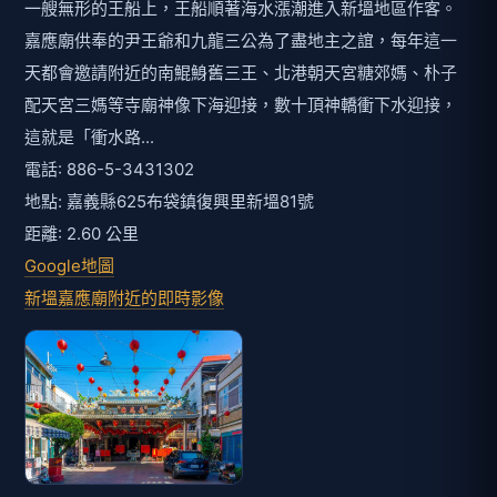
一艘無形的王船上，王船順著海水漲潮進入新塭地區作客。
嘉應廟供奉的尹王爺和九龍三公為了盡地主之誼，每年這一
天都會邀請附近的南鯤鯓舊三王、北港朝天宮糖郊媽、朴子
配天宮三媽等寺廟神像下海迎接，數十頂神轎衝下水迎接，
這就是「衝水路...
電話: 886-5-3431302
地點: 嘉義縣625布袋鎮復興里新塭81號
距離: 2.60 公里
Google地圖
新塭嘉應廟附近的即時影像