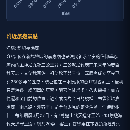
附近旅遊景點
名稱: 新塭嘉應廟
介紹: 位在新塭地區的嘉應廟也是漁民祈求平安的信仰重心，
廟內的主神是九龍三公王爺，三公就是代表南宋末年的忠臣
魏天忠，其父魏國佐、祖父魏了翁三位。嘉應廟成立至今已
有280多年的歷史，現址位在車水馬龍的台17線省道上，最初
只是海邊一處簡單的草寮，隨著信徒增多，香火鼎盛，廟方
便遷移至目前的位置，逐漸成長為今日的規模。布袋新塭嘉
應廟「衝水路、迎客王」是全台少見的廟會活動，信徒們相
信，每年農曆3月27日，有7尊遊山代天巡守王爺、13尊遊海
代天巡守王爺，總共20尊「客王」會聚集在布袋鎮新塭外海