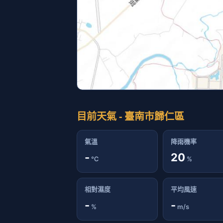
目前天氣 - 臺南市歸仁區
氣溫
降雨機率
-
20
℃
%
相對濕度
平均風速
-
-
%
m/s