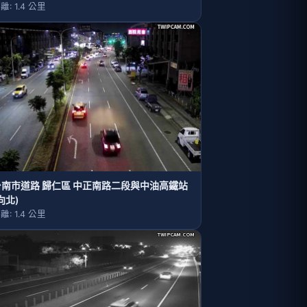
離: 1.4 公里
台南市道路 歸仁區 中正南路二段與中油高鐵站
向北)
離: 1.4 公里