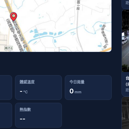
距
體感溫度
今日雨量
(
-
0
距
℃
mm
熱指數
--