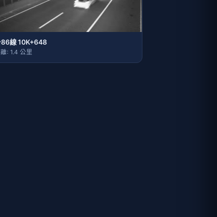
86線 10K+648
離: 1.4 公里