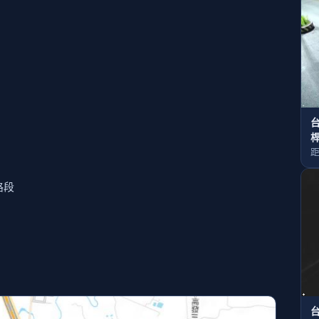
桿
距
路段
台