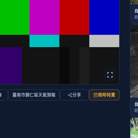
台
距
像
臺南市歸仁區天氣預報
分享
限時特賣
台
距