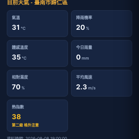
目前天氣 - 臺南市歸仁區
氣溫
降雨機率
31
20
℃
%
體感溫度
今日雨量
35
0
℃
mm
相對濕度
平均風速
70
2.3
%
m/s
熱指數
38
第二級 格外注意
資料時間: 2026-08-08 19:00:00