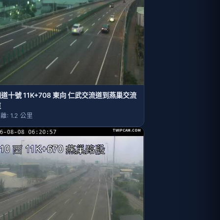
道十號 11K+708 東向 仁武交流道到燕巢交流
道
離: 1.2 公里