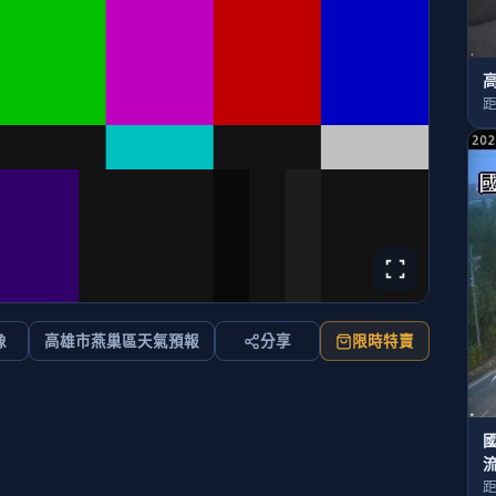
高
距
像
高雄市燕巢區天氣預報
分享
限時特賣
國
距