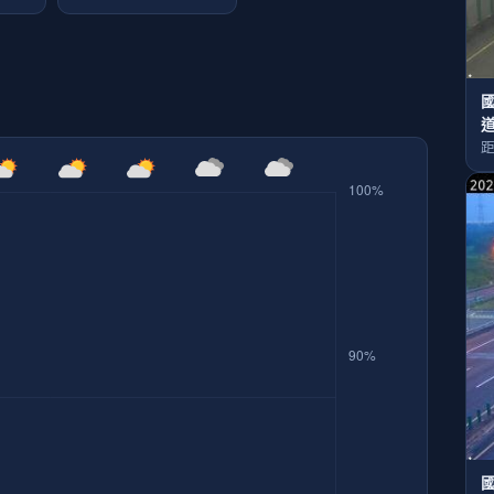
國
距
國