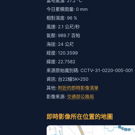
當地氣溫: 27.2 ℃
今日累積雨量: 0 mm
相對濕度: 96 %
風速: 2.1 公尺/秒
氣壓: 989.7 百帕
海拔: 24 公尺
經度: 120.3599
緯度: 22.7582
來源原始識別碼: CCTV-31-0220-005-001
資訊: 台22線5K+250
其他:
附近的即時影像清單
影像來源:
交通部公路局
即時影像所在位置的地圖