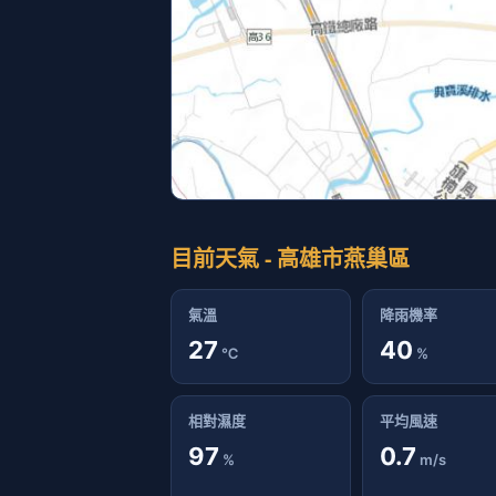
目前天氣 - 高雄市燕巢區
氣溫
降雨機率
27
40
℃
%
相對濕度
平均風速
97
0.7
%
m/s