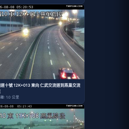
道十號 12K+013 東向 仁武交流道到燕巢交流
道
離: 1.0 公里