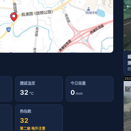
國
距
體感溫度
今日雨量
32
0
℃
mm
熱指數
32
第二級 格外注意