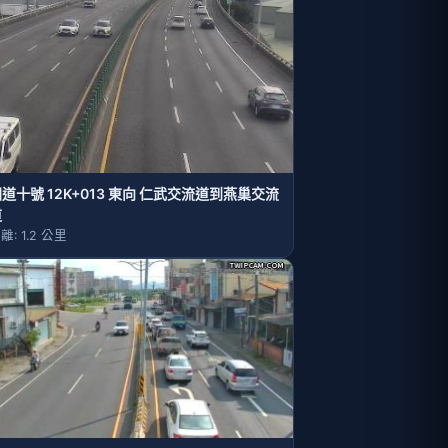
道十號 12K+013 東向 仁武交流道到燕巢交流
道
離: 1.2 公里