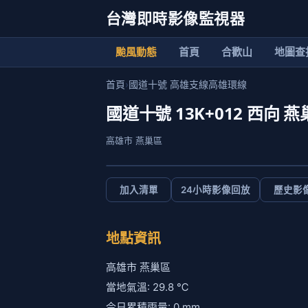
台灣即時影像監視器
颱風動態
首頁
合歡山
地圖查
首頁
›
國道十號 高雄支線高雄環線
國道十號 13K+012 西
高雄市 燕巢區
加入清單
24小時影像回放
歷史影
地點資訊
高雄市 燕巢區
當地氣溫: 29.8 ℃
今日累積雨量: 0 mm