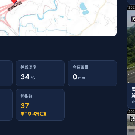
體感溫度
今日雨量
34
0
℃
mm
國
熱指數
距
37
第二級 格外注意