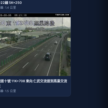
22線 5K+250
離: 1.4 公里
道十號 11K+708 東向 仁武交流道到燕巢交流
道
離: 1.5 公里