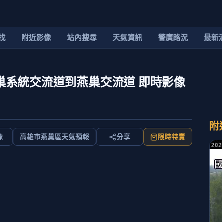
找
附近影像
站內搜尋
天氣資訊
警廣路況
最新
向 燕巢系統交流道到燕巢交流道 即時影像
附
像
高雄市燕巢區天氣預報
分享
限時特賣