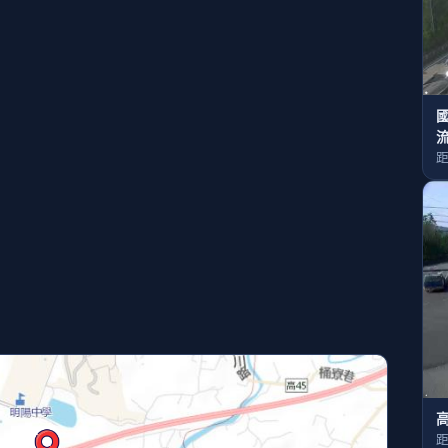
國
距
高
距