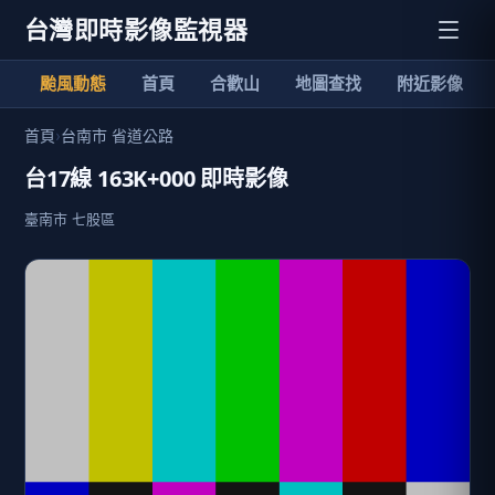
台灣即時影像監視器
颱風動態
首頁
合歡山
地圖查找
附近影像
首頁
›
台南市 省道公路
台17線 163K+000 即時影像
臺南市 七股區
加入清單
24小時影像回放
歷史影像
臺南市七股區天氣預報
分享
限時特賣
地點資訊
臺南市 七股區
當地氣溫: 29.9 ℃