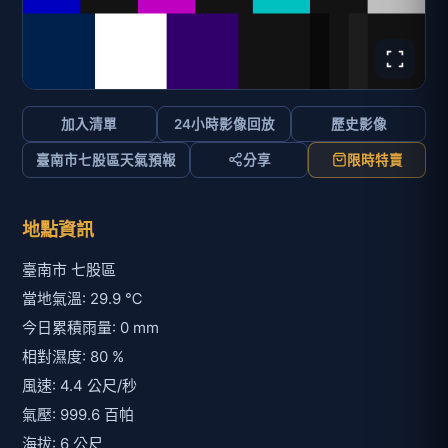
今日累積雨量: 0 mm
相對濕度: 80 %
風速: 4.4 公尺/秒
氣壓: 999.6 百帕
海拔: 6 公尺
經度: 120.1317
緯度: 23.0943
來源原始識別碼: CCTV-54-0170-163-003
資訊: 台17線國姓橋北端中央分隔島
其他:
附近的即時影像清單
影像來源:
交通部公路局
即時影像所在位置的地圖