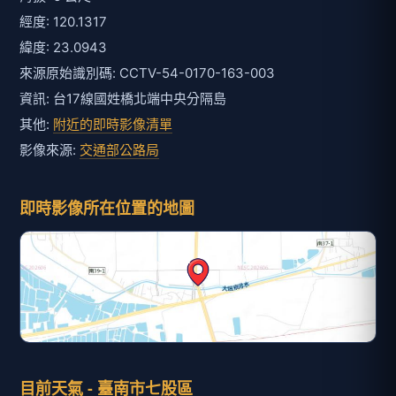
目前天氣 - 臺南市七股區
氣溫
降雨機率
29
20
℃
%
體感溫度
今日雨量
31
0
℃
mm
相對濕度
平均風速
99
7.7
%
m/s