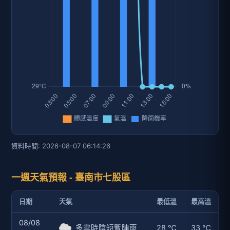
一週天氣預報 - 臺南市七股區
日期
天氣
最低溫
最高溫
08/08
多雲時陰短暫陣雨
28 ℃
33 ℃
六
08/09
多雲時陰短暫陣雨
27 ℃
33 ℃
日
08/10
陰短暫陣雨
27 ℃
32 ℃
一
08/11
陰時多雲短暫陣雨
27 ℃
33 ℃
二
或雷雨
08/12
陰時多雲短暫陣雨
27 ℃
33 ℃
三
或雷雨