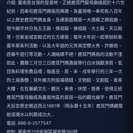
鹿耳門聖母廟成為臺南地區的首屈一指的觀光廟宇。鹿耳門
天后宮歷史概述西元1661年（明永曆十五年）鹿耳門媽顯靈
助漲潮水以利鄭成功大...
電話: 886-6-2577547
地點: 臺南市709安南區城安路160號
距離: 2.96 公里
Google地圖
土城正統鹿耳門聖母廟附近的即時影像
資料來源: 交通部觀光署