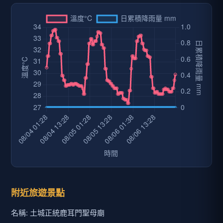
附近旅遊景點
名稱: 土城正統鹿耳門聖母廟
介紹: 臺南是台灣的發源地，正統鹿耳門聖母廟緣起於十六世
紀前，因奉祀鹿耳門媽祖而興建。為臺灣唯一奉祀有八百年
以上歷史鹿耳門媽金身，及建築面積第一大規模之媽祖廟。
現今廟宇共分為五王殿、媽祖殿、佛祖殿、大士殿、天公殿
等，仿紫金城宮殿式的北方建築；每年大年初一起舉辦新春
嘉年華系列活動，以及大年過的元宵高空煙火秀、炸蜂炮、
迓春牛遊行等活動，人潮絡繹不絕！鹿耳門媽祖的活動不僅
如此，農曆三月廿三日鹿耳門媽壽誕舉行白米捐獻濟貧，虱
目魚料理免費品嚐；每逢丑、辰、未、戌年舉行的三年一次
的土城香醮；另外廟方附設福德錢、文物館、文創館、香客
大樓，在在兼顧文化、觀光、美食、休閒、慈善，使得正統