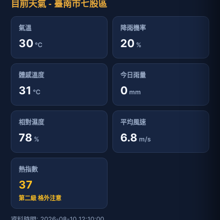
目前天氣 - 臺南市七股區
氣溫
降雨機率
30
20
℃
%
體感溫度
今日雨量
31
0
℃
mm
相對濕度
平均風速
78
6.8
%
m/s
熱指數
37
第二級 格外注意
資料時間: 2026-08-10 12:10:00