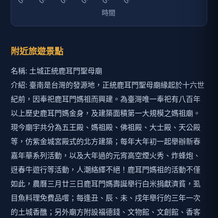
附近旅遊景點
名稱: 土城正統鹿耳門聖母廟
介紹: 臺南是台灣的發源地，正統鹿耳門聖母廟緣起於十六世
紀前，因奉祀鹿耳門媽祖而興建。為臺灣唯一奉祀有八百年
以上歷史鹿耳門媽金身，及建築面積第一大規模之媽祖廟。
現今廟宇共分為五王殿、媽祖殿、佛祖殿、大士殿、天公殿
等，仿紫金城宮殿式的北方建築；每年大年初一起舉辦新春
嘉年華系列活動，以及大年過的元宵高空煙火秀、炸蜂炮、
迓春牛遊行等活動，人潮絡繹不絕！鹿耳門媽祖的活動不僅
如此，農曆三月廿三日鹿耳門媽壽誕舉行白米捐獻濟貧，虱
目魚料理免費品嚐；每逢丑、辰、未、戌年舉行的三年一次
的土城香醮；另外廟方附設福德錢、文物館、文創館、香客