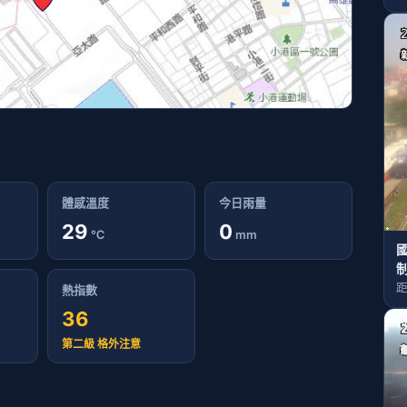
體感溫度
今日雨量
29
0
℃
mm
國
距
熱指數
36
第二級 格外注意