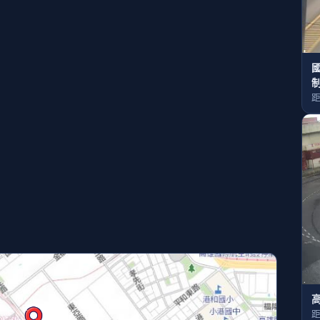
國
距
距