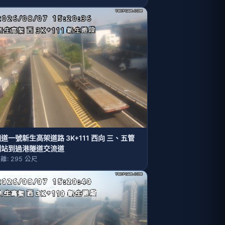
道一號新生高架道路 3K+111 西向 三、五管
制站到過港隧道交流道
離: 295 公尺