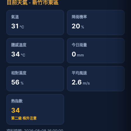
目前天氣 - 新竹市東區
氣溫
降雨機率
31
20
℃
%
體感溫度
今日雨量
34
0
℃
mm
相對濕度
平均風速
56
2.6
%
m/s
熱指數
34
第二級 格外注意
資料時間: 2026-08-08 16:00:00