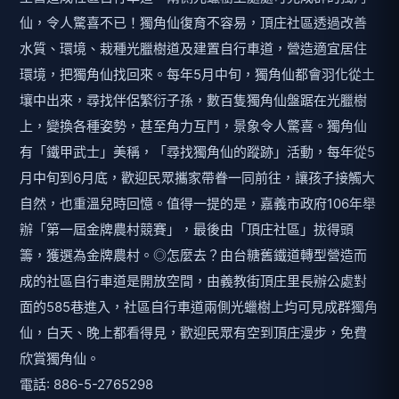
仙，令人驚喜不已！獨角仙復育不容易，頂庄社區透過改善
水質、環境、栽種光臘樹道及建置自行車道，營造適宜居住
環境，把獨角仙找回來。每年5月中旬，獨角仙都會羽化從土
壤中出來，尋找伴侶繁衍子孫，數百隻獨角仙盤踞在光臘樹
上，變換各種姿勢，甚至角力互鬥，景象令人驚喜。獨角仙
有「鐵甲武士」美稱，「尋找獨角仙的蹤跡」活動，每年從5
月中旬到6月底，歡迎民眾攜家帶眷一同前往，讓孩子接觸大
自然，也重溫兒時回憶。值得一提的是，嘉義市政府106年舉
辦「第一屆金牌農村競賽」，最後由「頂庄社區」拔得頭
籌，獲選為金牌農村。◎怎麼去？由台糖舊鐵道轉型營造而
成的社區自行車道是開放空間，由義教街頂庄里長辦公處對
面的585巷進入，社區自行車道兩側光蠟樹上均可見成群獨角
仙，白天、晚上都看得見，歡迎民眾有空到頂庄漫步，免費
欣賞獨角仙。
電話: 886-5-2765298