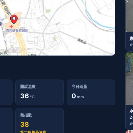
距
體感溫度
今日雨量
36
0
℃
mm
熱指數
2
38
距
第二級 格外注意