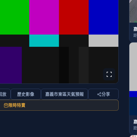
嘉
距
回放
歷史影像
嘉義市東區天氣預報
分享
限時特賣
嘉
距