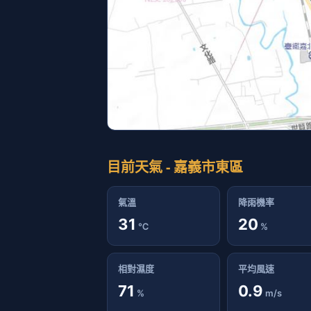
目前天氣 - 嘉義市東區
氣溫
降雨機率
31
20
℃
%
相對濕度
平均風速
71
0.9
%
m/s